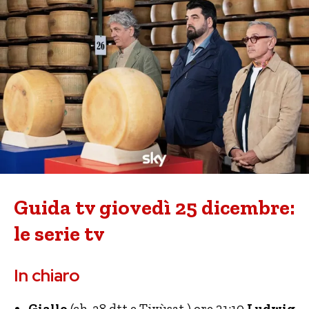
Guida tv giovedì 25 dicembre:
le serie tv
In chiaro
Giallo
(ch. 38 dtt e Tivùsat ) ore 21:10
Ludwig