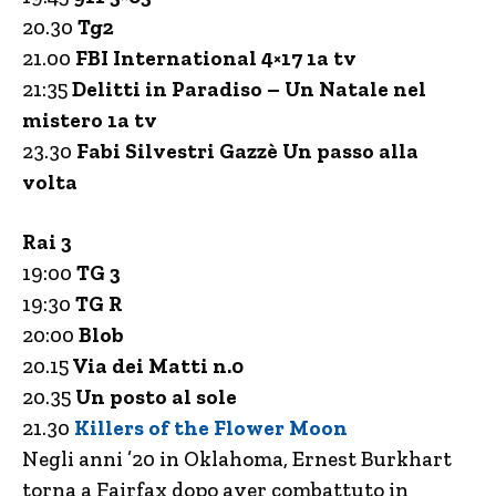
20.30
Tg2
21.00
FBI International 4×17 1a tv
21:35
Delitti in Paradiso – Un Natale nel
mistero 1a tv
23.30
Fabi Silvestri Gazzè Un passo alla
volta
Rai 3
19:00
TG 3
19:30
TG R
20:00
Blob
20.15
Via dei Matti n.0
20.35
Un posto al sole
21.30
Killers of the Flower Moon
Negli anni ’20 in Oklahoma, Ernest Burkhart
torna a Fairfax dopo aver combattuto in