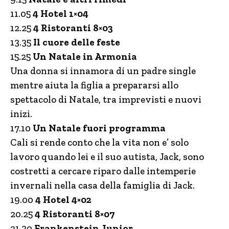
11.05
4 Hotel 1×04
12.25
4 Ristoranti 8×03
13.35
Il cuore delle feste
15.25
Un Natale in Armonia
Una donna si innamora di un padre single
mentre aiuta la figlia a prepararsi allo
spettacolo di Natale, tra imprevisti e nuovi
inizi.
17.10
Un Natale fuori programma
Cali si rende conto che la vita non e’ solo
lavoro quando lei e il suo autista, Jack, sono
costretti a cercare riparo dalle intemperie
invernali nella casa della famiglia di Jack.
19.00
4 Hotel 4×02
20.25
4 Ristoranti 8×07
21.30
Frankenstein Junior