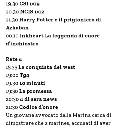
19.30
CSI 1×19
20.30
NCIS 1×12
21.30
Harry Potter e il prigioniero di
Azkaban
00.10
Inkheart La leggenda di cuore
d’inchiostro
Rete 4
15.35
La conquista del west
19:00
Tg4
19.30
10 minuti
19:50
La promessa
20:30
4 di sera news
21:30
Codice d’onore
Un giovane avvocato della Marina cerca di
dimostrare che 2 marines, accusati di aver