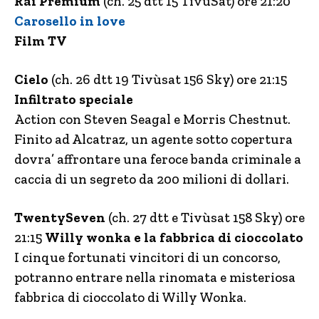
Rai Premium
(ch. 25 dtt 15 TivùSat) ore 21:20
Carosello in love
Film TV
Cielo
(ch. 26 dtt 19 Tivùsat 156 Sky) ore 21:15
Infiltrato speciale
Action con Steven Seagal e Morris Chestnut.
Finito ad Alcatraz, un agente sotto copertura
dovra’ affrontare una feroce banda criminale a
caccia di un segreto da 200 milioni di dollari.
TwentySeven
(ch. 27 dtt e Tivùsat 158 Sky) ore
21:15
Willy wonka e la fabbrica di cioccolato
I cinque fortunati vincitori di un concorso,
potranno entrare nella rinomata e misteriosa
fabbrica di cioccolato di Willy Wonka.