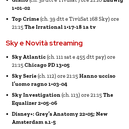
1×01-02
Top Crime
(ch. 39 dtt e TivùSat 168 Sky) ore
21:15
The Irrational 1×17-18 1a tv
Sky e Novità streaming
Sky Atlantic
(ch. 111 sat e 455 dtt pay) ore
21:15
Chicago PD 13×05
Sky Serie
(ch. 112) ore 21:15
Hanno ucciso
l’uomo ragno 1×03-04
Sky Investigation
(ch. 113) ore 21:15
The
Equalizer 2×05-06
Disney+: Grey’s Anatomy 22×05; New
Amsterdam s.1-5