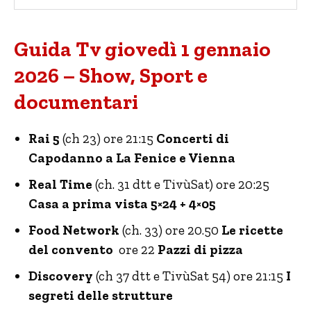
Guida Tv giovedì 1 gennaio
2026 – Show, Sport e
documentari
Rai 5
(ch 23) ore 21:15
Concerti di
Capodanno a La Fenice e Vienna
Real Time
(ch. 31 dtt e TivùSat) ore 20:25
Casa a prima vista 5×24 + 4×05
Food Network
(ch. 33) ore 20.50
Le ricette
del convento
ore 22
Pazzi di pizza
Discovery
(ch 37 dtt e TivùSat 54) ore 21:15
I
segreti delle strutture