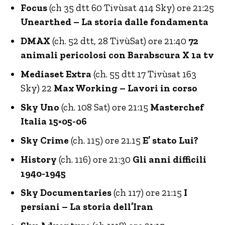
Focus
(ch 35 dtt 60 Tivùsat 414 Sky) ore 21:25
Unearthed – La storia dalle fondamenta
DMAX
(ch. 52 dtt, 28 TivùSat) ore 21:40
72
animali pericolosi con Barabscura X 1a tv
Mediaset Extra
(ch. 55 dtt 17 Tivùsat 163
Sky) 22
Max Working – Lavori in corso
Sky Uno
(ch. 108 Sat) ore 21:15
Masterchef
Italia 15×05-06
Sky Crime
(ch. 115) ore 21.15
E’ stato Lui?
History
(ch. 116) ore 21:30
Gli anni difficili
1940-1945
Sky Documentaries
(ch 117) ore 21:15
I
persiani – La storia dell’Iran