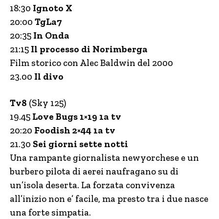
18:30
Ignoto X
20:00
TgLa7
20:35
In Onda
21:15
Il processo di Norimberga
Film storico con Alec Baldwin del 2000
23.00
Il divo
Tv8
(Sky 125)
19.45
Love Bugs 1×19 1a tv
20:20
Foodish 2×44 1a tv
21.30
Sei giorni sette notti
Una rampante giornalista newyorchese e un
burbero pilota di aerei naufragano su di
un’isola deserta. La forzata convivenza
all’inizio non e’ facile, ma presto tra i due nasce
una forte simpatia.