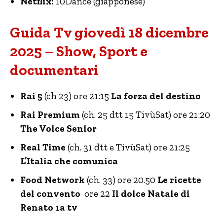
Netflix:
10Dance (giapponese)
Guida Tv giovedì 18 dicembre
2025 – Show, Sport e
documentari
Rai 5
(ch 23) ore 21:15
La forza del destino
Rai Premium
(ch. 25 dtt 15 TivùSat) ore 21:20
The Voice Senior
Real Time
(ch. 31 dtt e TivùSat) ore 21:25
L’Italia che comunica
Food Network
(ch. 33) ore 20.50
Le ricette
del convento
ore 22
Il dolce Natale di
Renato 1a tv