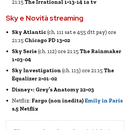
21:15
The Irrational 1×13-14 1a tv
Sky e Novità streaming
Sky Atlantic
(ch. 111 sat e 455 dtt pay) ore
21:15
Chicago PD 13×02
Sky Serie
(ch. 112) ore 21:15
The Rainmaker
1×03-04
Sky Investigation
(ch. 113) ore 21:15
The
Equalizer 2×01-02
Disney+: Grey’s Anatomy 22×03
Netflix:
Fargo (non inedita)
Emily in Paris
s.5 Netflix