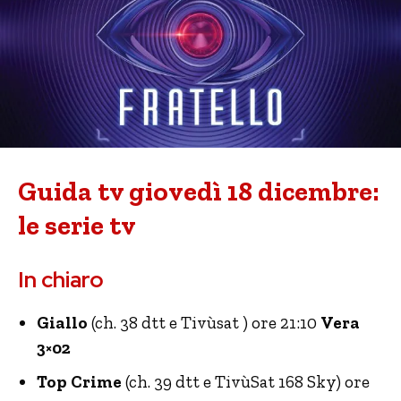
Guida tv giovedì 18 dicembre:
le serie tv
In chiaro
Giallo
(ch. 38 dtt e Tivùsat ) ore 21:10
Vera
3×02
Top Crime
(ch. 39 dtt e TivùSat 168 Sky) ore