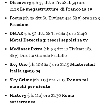
Discovery
(ch 37 dtt e TivùSat 54) ore
21:15
Le megastrutture di Franco 1a tv
Focus
(ch 35 dtt 60 Tivùsat 414 Sky) ore 21:25
Freedom
DMAX
(ch. 52 dtt, 28 TivùSat) ore 21:40
Metal Detecting: tesori sepolti 1a tv
Mediaset Extra
(ch. 55 dtt 17 Tivùsat 163
Sky) Diretta Grande Fratello
Sky Uno
(ch. 108 Sat) ore 21:15
Masterchef
Italia 15×03-04
Sky Crime
(ch. 115) ore 21.15
Ex non mi
manchi per niente
History
(ch. 116) ore 21:30
Roma
sotterranea