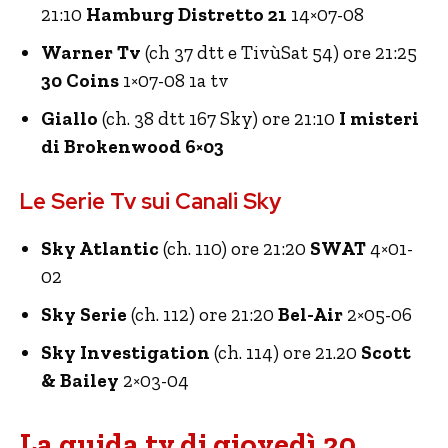
21:10
Hamburg Distretto 21
14×07-08
Warner Tv
(ch 37 dtt e TivùSat 54) ore 21:25
30 Coins
1×07-08 1a tv
Giallo
(ch. 38 dtt 167 Sky) ore 21:10
I misteri
di Brokenwood 6×03
Le Serie Tv sui Canali Sky
Sky Atlantic
(ch. 110) ore 21:20
SWAT
4×01-
02
Sky Serie
(ch. 112) ore 21:20
Bel-Air
2×05-06
Sky Investigation
(ch. 114) ore 21.20
Scott
& Bailey
2×03-04
La guida tv di giovedì 20