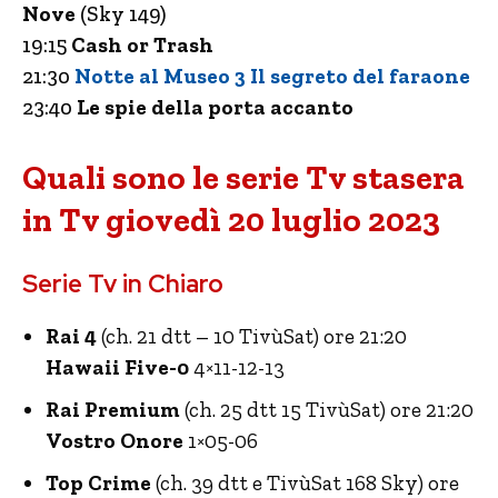
Nove
(Sky 149)
19:15
Cash or Trash
21:30
Notte al Museo 3 Il segreto del faraone
23:40
Le spie della porta accanto
Quali sono le serie Tv stasera
in Tv giovedì 20 luglio 2023
Serie Tv in Chiaro
Rai 4
(ch. 21 dtt – 10 TivùSat) ore 21:20
Hawaii Five-0
4×11-12-13
Rai Premium
(ch. 25 dtt 15 TivùSat) ore 21:20
Vostro Onore
1×05-06
Top Crime
(ch. 39 dtt e TivùSat 168 Sky) ore