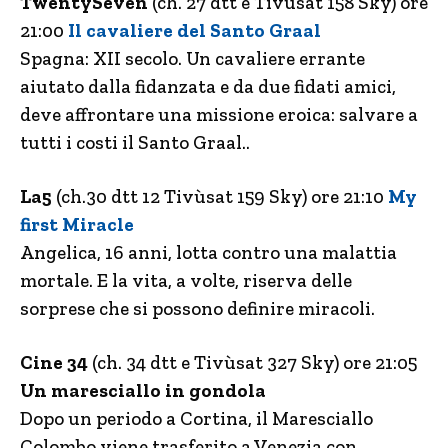
TwentySeven
(ch. 27 dtt e Tivùsat 158 Sky) ore
21:00
Il cavaliere del Santo Graal
Spagna: XII secolo. Un cavaliere errante
aiutato dalla fidanzata e da due fidati amici,
deve affrontare una missione eroica: salvare a
tutti i costi il Santo Graal..
La5
(ch.30 dtt 12 Tivùsat 159 Sky) ore 21:10
My
first Miracle
Angelica, 16 anni, lotta contro una malattia
mortale. E la vita, a volte, riserva delle
sorprese che si possono definire miracoli.
Cine 34
(ch. 34 dtt e Tivùsat 327 Sky) ore 21:05
Un maresciallo in gondola
Dopo un periodo a Cortina, il Maresciallo
Colombo viene trasferito a Venezia con