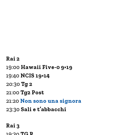
Rai 2
19:00
Hawaii Five-0 9×19
19:40
NCIS 19×14
20:30
Tg 2
21:00
Tg2 Post
21:20
Non sono una signora
23:30
Sali e t’abbacchi
Rai 3
19:30
TG
R