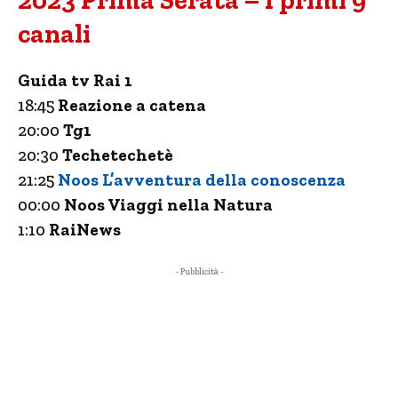
2023 Prima Serata – I primi 9
canali
Guida tv Rai 1
18:45
Reazione a catena
20:00
Tg1
20:30
Techetechetè
21:25
Noos L’avventura della conoscenza
00:00
Noos Viaggi nella Natura
1:10
RaiNews
- Pubblicità -