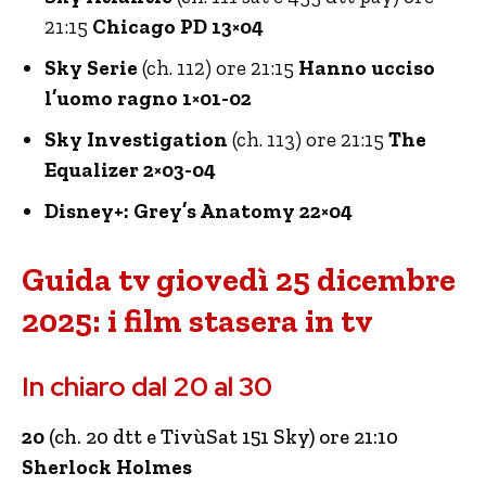
21:15
Chicago PD 13×04
Sky Serie
(ch. 112) ore 21:15
Hanno ucciso
l’uomo ragno 1×01-02
Sky Investigation
(ch. 113) ore 21:15
The
Equalizer 2×03-04
Disney+: Grey’s Anatomy 22×04
Guida tv giovedì 25 dicembre
2025: i film stasera in tv
In chiaro dal 20 al 30
20
(ch. 20 dtt e TivùSat 151 Sky) ore 21:10
Sherlock Holmes