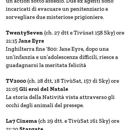
un action sotto assedio. Due ex agenti sono
incaricati di evacuare un penitenziario e
sorvegliare due misteriose prigioniere.
TwentySeven
(ch. 27 dtt e Tivùsat 158 Sky) ore
21:15
Jane Eyre
Inghilterra fine ‘800: Jane Eyre, dopo una
un’infanzia e un’adolescenza difficili, riesce a
guadagnarsi la meritata felicità
TV2000
(ch. 28 dtt, 18 TivùSat, 157 di Sky) ore
21:05
Gli eroi del Natale
La storia della Natività vista attraverso gli
occhi degli animali del presepe.
La7 Cinema
(ch 29 dtt. e TivùSat 161 Sky) ore
21:20
Stargate