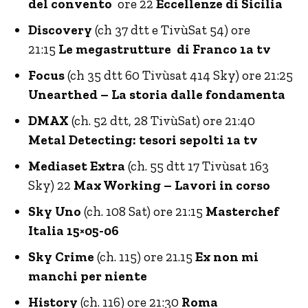
del convento
ore 22
Eccellenze di Sicilia
Discovery
(ch 37 dtt e TivùSat 54) ore
21:15
Le megastrutture di Franco 1a tv
Focus
(ch 35 dtt 60 Tivùsat 414 Sky) ore 21:25
Unearthed – La storia dalle fondamenta
DMAX
(ch. 52 dtt, 28 TivùSat) ore 21:40
Metal Detecting: tesori sepolti 1a tv
Mediaset Extra
(ch. 55 dtt 17 Tivùsat 163
Sky) 22
Max Working – Lavori in corso
Sky Uno
(ch. 108 Sat) ore 21:15
Masterchef
Italia 15×05-06
Sky Crime
(ch. 115) ore 21.15
Ex non mi
manchi per niente
History
(ch. 116) ore 21:30
Roma