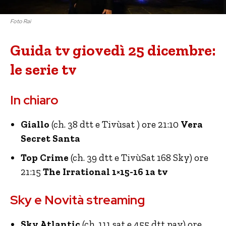
Foto Rai
Guida tv giovedì 25 dicembre:
le serie tv
In chiaro
Giallo
(ch. 38 dtt e Tivùsat ) ore 21:10
Vera
Secret Santa
Top Crime
(ch. 39 dtt e TivùSat 168 Sky) ore
21:15
The Irrational 1×15-16 1a tv
Sky e Novità streaming
Sky Atlantic
(ch. 111 sat e 455 dtt pay) ore