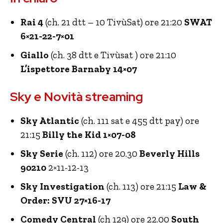
Rai 4
(ch. 21 dtt – 10 TivùSat) ore 21:20
SWAT
6×21-22-7×01
Giallo
(ch. 38 dtt e Tivùsat ) ore 21:10
L’ispettore Barnaby 14×07
Sky e Novità streaming
Sky Atlantic
(ch. 111 sat e 455 dtt pay) ore
21:15
Billy the Kid 1×07-08
Sky Serie
(ch. 112) ore 20.30
Beverly Hills
90210
2×11-12-13
Sky Investigation
(ch. 113) ore 21:15
Law &
Order: SVU 27×16-17
Comedy Central
(ch 129) ore 22.00
South