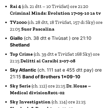
Rai 4
(ch. 21 dtt – 10 TivùSat) ore 21:20
Criminal Minds: Evolution 17×09-10 1a tv
TV2000
(ch. 28 dtt, 18 TivùSat, 157 di Sky) ore
21:05
Suor Pascalina
Giallo
(ch. 38 dtt e Tivùsat ) ore 21:10
Shetland
Top Crime
(ch. 39 dtt e TivùSat 168 Sky) ore
21:15
Delitti ai Caraibi 2×07-08
Sky Atlantic
(ch. 111 sat e 455 dtt pay) ore
21:15
Band of Brothers 1×09-10
Sky Serie
(ch. 112) ore 21:15
Dr. House –
Medical division8x01-02
Sky Investigation
(ch. 114) ore 21:15