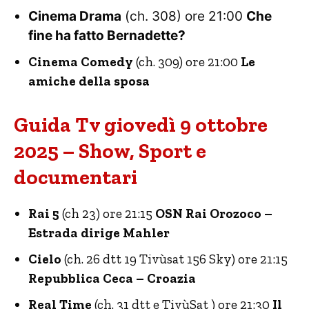
Cinema Drama
(ch. 308) ore 21:00
Che
fine ha fatto Bernadette?
Cinema Comedy
(ch. 309) ore 21:00
Le
amiche della sposa
Guida Tv giovedì 9 ottobre
2025 – Show, Sport e
documentari
Rai 5
(ch 23) ore 21:15
OSN Rai Orozoco –
Estrada dirige Mahler
Cielo
(ch. 26 dtt 19 Tivùsat 156 Sky) ore 21:15
Repubblica Ceca – Croazia
Real Time
(ch. 31 dtt e TivùSat ) ore 21:30
Il