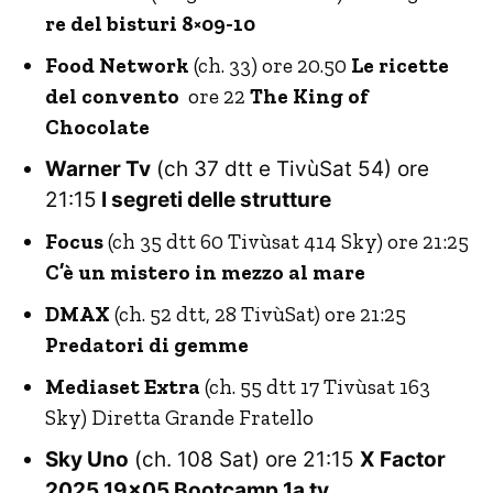
re del bisturi 8×09-10
Food Network
(ch. 33) ore 20.50
Le ricette
del convento
ore 22
The King of
Chocolate
Warner Tv
(ch 37 dtt e TivùSat 54) ore
21:15
I segreti delle strutture
Focus
(ch 35 dtt 60 Tivùsat 414 Sky) ore 21:25
C’è un mistero in mezzo al mare
DMAX
(ch. 52 dtt, 28 TivùSat) ore 21:25
Predatori di gemme
Mediaset Extra
(ch. 55 dtt 17 Tivùsat 163
Sky) Diretta Grande Fratello
Sky Uno
(ch. 108 Sat) ore 21:15
X Factor
2025 19×05 Bootcamp 1a tv