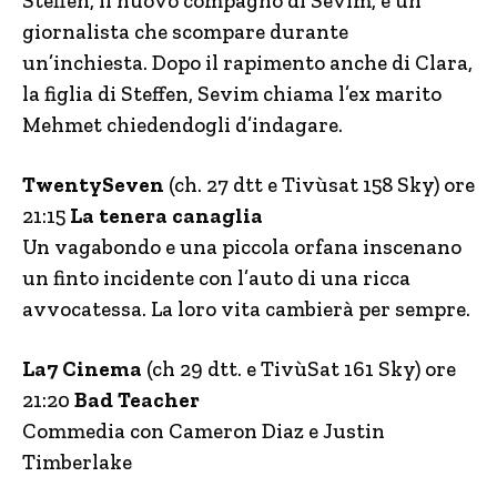
Steffen, il nuovo compagno di Sevim, è un
giornalista che scompare durante
un’inchiesta. Dopo il rapimento anche di Clara,
la figlia di Steffen, Sevim chiama l’ex marito
Mehmet chiedendogli d’indagare.
TwentySeven
(ch. 27 dtt e Tivùsat 158 Sky) ore
21:15
La tenera canaglia
Un vagabondo e una piccola orfana inscenano
un finto incidente con l’auto di una ricca
avvocatessa. La loro vita cambierà per sempre.
La7 Cinema
(ch 29 dtt. e TivùSat 161 Sky) ore
21:20
Bad Teacher
Commedia con Cameron Diaz e Justin
Timberlake