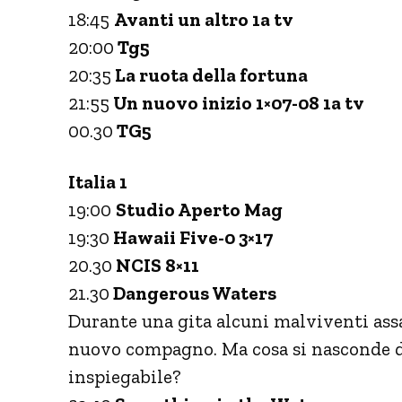
18:45
Avanti un altro 1a tv
20:00
Tg5
20:35
La ruota della fortuna
21:55
Un nuovo inizio 1×07-08 1a tv
00.30
TG5
Italia 1
19:00
Studio Aperto Mag
19:30
Hawaii Five-0 3×17
20.30
NCIS 8×11
21.30
Dangerous Waters
Durante una gita alcuni malviventi assa
nuovo compagno. Ma cosa si nasconde 
inspiegabile?