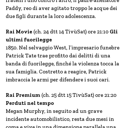
fratelli l’uno contro l’altro, il padre-allenatore
Paddy, reo di aver agitato troppo le acque dei
due figli durante la loro adolescenza.
Rai Movie
(ch. 24 dtt 14 TivùSat) ore 21:10
Gli
ultimi fuorilegge
1850. Nel selvaggio West, l’impresario funebre
Patrick Tate trae profitto dai delitti di una
banda di fuorilegge, finché la violenza tocca la
sua famiglia. Costretto a reagire, Patrick
imbraccia le armi per difendere i suoi cari.
Rai Premium
(ch. 25 dtt 15 TivùSat) ore 21:20
Perduti nel tempo
Megan Murphy, in seguito ad un grave
incidente automobilistico, resta due mesi in
coma e vive in una dimensione parallela una