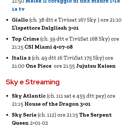
21:50
Melek Il coraggio di una madre 1×18
1a tv
Giallo
(ch. 38 dtt e Tivùsat 167 Sky ) ore 21:10
L’ispettore Dalgliesh 3×01
Top Crime
(ch. 39 dtt e TivùSat 168 Sky) ore
21:15
CSI Miami 4×07-08
Italia 2
(ch. 49 dtt 16 TivùSat 175 Sky) ore
21:00
One Piece
ore 21.55
Jujutsu Kaisen
Sky e Streaming
Sky Atlantic
(ch. 111 sat e 455 dtt pay) ore
21:15
House of the Dragon 3×01
Sky Serie
(ch. 112) ore 21:15
The Serpent
Queen
2×01-02