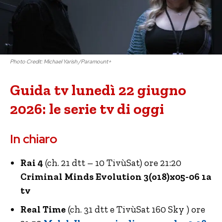
Photo Credit: Michael Yarish /Paramount+
Guida tv lunedì 22 giugno
2026: le serie tv di oggi
In chiaro
Rai 4
(ch. 21 dtt – 10 TivùSat) ore 21:20
Criminal Minds Evolution 3(o18)x05-06 1a
tv
Real Time
(ch. 31 dtt e TivùSat 160 Sky ) ore