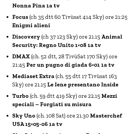
Nonna Pina 1a tv
Focus
(ch 35 dtt 60 Tivùsat 414 Sky) ore 21:25
Enigmi alieni
Discovery
(ch 37 123 Sky) ore 21.15
Animal
Security: Regno Unito 1×08 1a tv
DMAX
(ch. 52 dtt, 28 TivùSat 170 Sky) ore
21:45
Per un pugno di giada 6×01 1a tv
Mediaset Extra
(ch. 55 dtt 17 Tivùsat 163
Sky) ore 21.15
Le Iene presentano Inside
Turbo
(ch. 59 dtt 419 Sky) ore 22.15
Mezzi
speciali – Forgiati su misura
Sky Uno
(ch. 108 Sat) ore 21.30
Masterchef
USA 15×05-06 1a tv