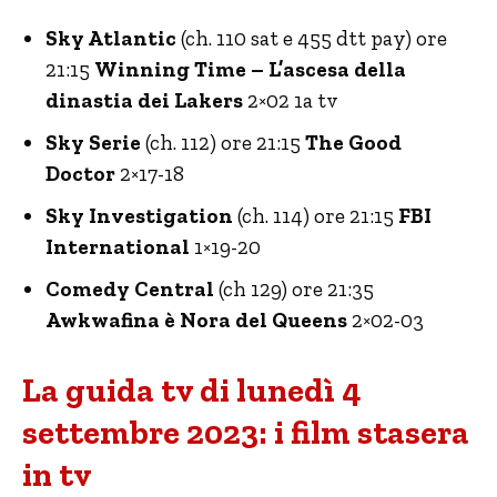
Sky Atlantic
(ch. 110 sat e 455 dtt pay) ore
21:15
Winning Time – L’ascesa della
dinastia dei Lakers
2×02 1a tv
Sky Serie
(ch. 112) ore 21:15
The Good
Doctor
2×17-18
Sky Investigation
(ch. 114) ore 21:15
FBI
International
1×19-20
Comedy Central
(ch 129) ore 21:35
Awkwafina è Nora del Queens
2×02-03
La guida tv di lunedì 4
settembre 2023: i film stasera
in tv