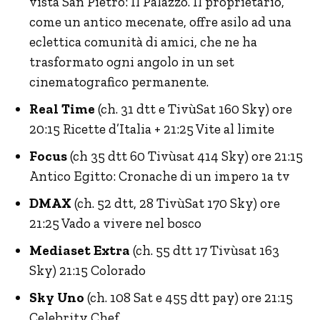
vista San Pietro: Il Palazzo. Il proprietario,
come un antico mecenate, offre asilo ad una
eclettica comunità di amici, che ne ha
trasformato ogni angolo in un set
cinematografico permanente.
Real Time
(ch. 31 dtt e TivùSat 160 Sky) ore
20:15 Ricette d’Italia + 21:25 Vite al limite
Focus
(ch 35 dtt 60 Tivùsat 414 Sky) ore 21:15
Antico Egitto: Cronache di un impero 1a tv
DMAX
(ch. 52 dtt, 28 TivùSat 170 Sky) ore
21:25 Vado a vivere nel bosco
Mediaset Extra
(ch. 55 dtt 17 Tivùsat 163
Sky) 21:15 Colorado
Sky Uno
(ch. 108 Sat e 455 dtt pay) ore 21:15
Celebrity Chef