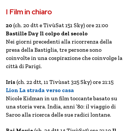
I Film in chiaro
20
(ch. 20 dtt e TivùSat 151 Sky) ore 21:00
Bastille Day Il colpo del secolo
Nei giorni precedenti alla ricorrenza della
presa della Bastiglia, tre persone sono
coinvolte in una cospirazione che coinvolge la
città di Parigi.
Iris
(ch. 22 dtt, 11 Tivùsat 325 Sky) ore 21:15
Lion La strada verso casa
Nicole Kidman in un film toccante basato su
una storia vera. India, anni ’80: il viaggio di
Saroo alla ricerca delle sue radici lontane.
Rai Movie
(ch. 24 dtt 14 TivùSat) ore 21:10
Il