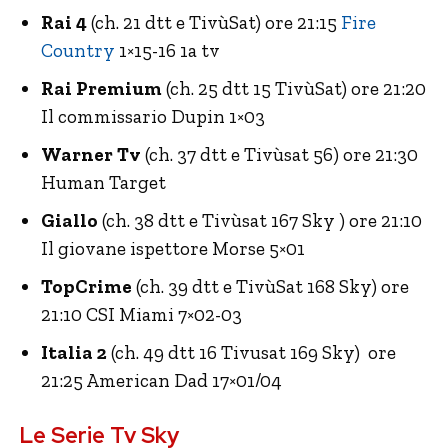
Rai 4
(ch. 21 dtt e TivùSat) ore 21:15
Fire
Country
1×15-16 1a tv
Rai Premium
(ch. 25 dtt 15 TivùSat) ore 21:20
Il commissario Dupin 1×03
Warner Tv
(ch. 37 dtt e Tivùsat 56) ore 21:30
Human Target
Giallo
(ch. 38 dtt e Tivùsat 167 Sky ) ore 21:10
Il giovane ispettore Morse 5×01
TopCrime
(ch. 39 dtt e TivùSat 168 Sky) ore
21:10 CSI Miami 7×02-03
Italia 2
(ch. 49 dtt 16 Tivusat 169 Sky) ore
21:25 American Dad 17×01/04
Le Serie Tv Sky