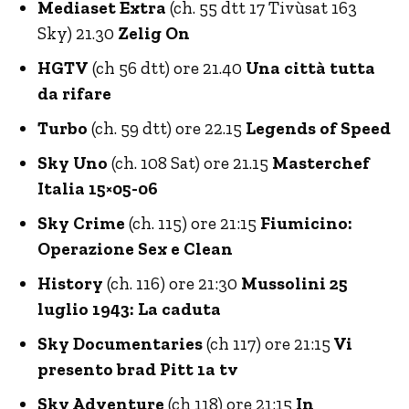
Mediaset Extra
(ch. 55 dtt 17 Tivùsat 163
Sky) 21.30
Zelig On
HGTV
(ch 56 dtt) ore 21.40
Una città tutta
da rifare
Turbo
(ch. 59 dtt) ore 22.15
Legends of Speed
Sky Uno
(ch. 108 Sat) ore 21.15
Masterchef
Italia 15×05-06
Sky Crime
(ch. 115) ore 21:15
Fiumicino:
Operazione Sex e Clean
History
(ch. 116) ore 21:30
Mussolini 25
luglio 1943: La caduta
Sky Documentaries
(ch 117) ore 21:15
Vi
presento brad Pitt 1a tv
Sky Adventure
(ch 118) ore 21:15
In