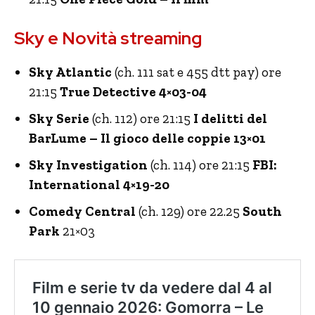
Sky e Novità streaming
Sky Atlantic
(ch. 111 sat e 455 dtt pay) ore
21:15
True Detective 4×03-04
Sky Serie
(ch. 112) ore 21:15
I delitti del
BarLume – Il gioco delle coppie 13×01
Sky Investigation
(ch. 114) ore 21:15
FBI:
International 4×19-20
Comedy Central
(ch. 129) ore 22.25
South
Park
21×03