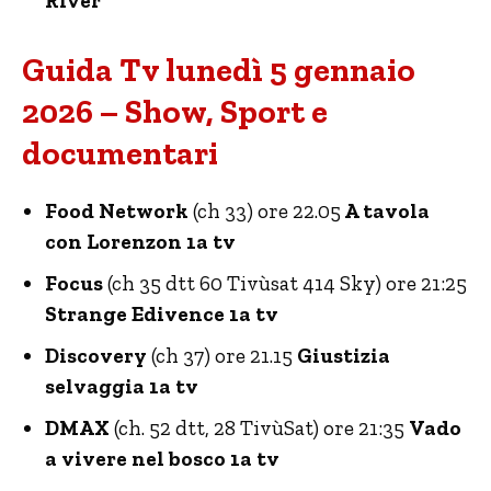
River
Guida Tv lunedì 5 gennaio
2026 – Show, Sport e
documentari
Food Network
(ch 33) ore 22.05
A tavola
con Lorenzon 1a tv
Focus
(ch 35 dtt 60 Tivùsat 414 Sky) ore 21:25
Strange Edivence 1a tv
Discovery
(ch 37) ore 21.15
Giustizia
selvaggia 1a tv
DMAX
(ch. 52 dtt, 28 TivùSat) ore 21:35
Vado
a vivere nel bosco 1a tv