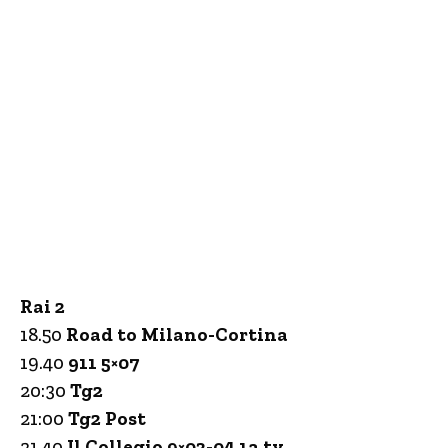
Rai 2
18.50
Road to Milano-Cortina
19.40
911 5×07
20:30
Tg2
21:00
Tg2 Post
21.40
Il Collegio 9×03-04 1a tv