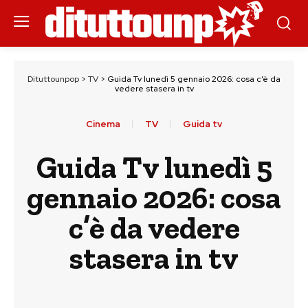
Dituttounpop
>
TV
>
Guida Tv lunedì 5 gennaio 2026: cosa c’è da
vedere stasera in tv
Cinema
TV
Guida tv
Guida Tv lunedì 5
gennaio 2026: cosa
c’è da vedere
stasera in tv