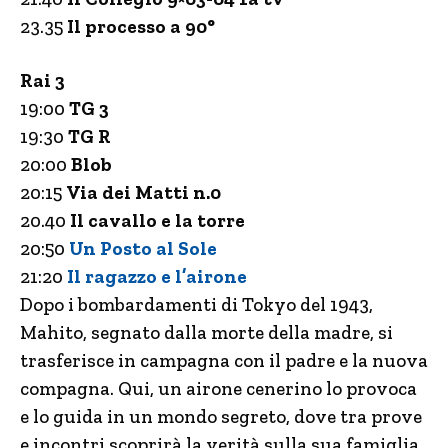
23.35
Il processo a 90°
Rai 3
19:00
TG 3
19:30
TG R
20:00
Blob
20:15
Via dei Matti n.0
20.40
Il cavallo e la torre
20:50
Un Posto al Sole
21:20
Il ragazzo e l’airone
Dopo i bombardamenti di Tokyo del 1943,
Mahito, segnato dalla morte della madre, si
trasferisce in campagna con il padre e la nuova
compagna. Qui, un airone cenerino lo provoca
e lo guida in un mondo segreto, dove tra prove
e incontri scoprirà la verità sulla sua famiglia