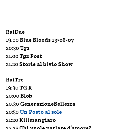
RaiDue
19.00
Blue Bloods 13×06-07
20:30
Tg2
21.00
Tg2 Post
21.20
Storie al bivio Show
RaiTre
19:30
TG R
20:00
Blob
20.30
GenerazioneBellezza
20:50
Un Posto al sole
21:20
Kilimangiaro
23.25
Chi vuole parlare d’amore?