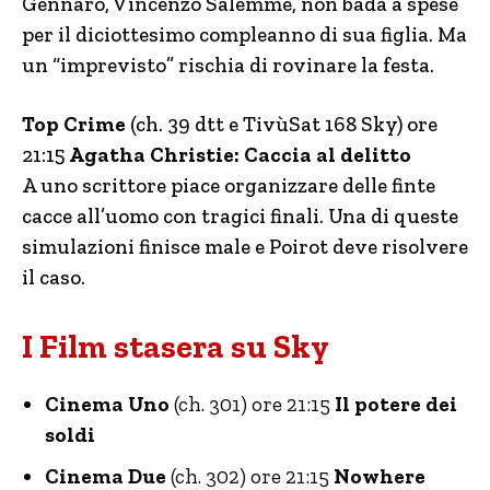
Gennaro, Vincenzo Salemme, non bada a spese
per il diciottesimo compleanno di sua figlia. Ma
un “imprevisto” rischia di rovinare la festa.
Top Crime
(ch. 39 dtt e TivùSat 168 Sky) ore
21:15
Agatha Christie: Caccia al delitto
A uno scrittore piace organizzare delle finte
cacce all’uomo con tragici finali. Una di queste
simulazioni finisce male e Poirot deve risolvere
il caso.
I Film stasera su Sky
Cinema Uno
(ch. 301) ore 21:15
Il potere dei
soldi
Cinema Due
(ch. 302) ore 21:15
Nowhere