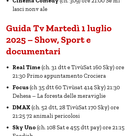
Cinema Comedy
(ch. 309) ore 21:00 Se mi
lasci nonv ale
Guida Tv Martedì 1 luglio
2025 – Show, Sport e
documentari
Real Time
(ch. 31 dtt e TivùSat 160 Sky) ore
21:30 Primo appuntamento Crociera
Focus
(ch 35 dtt 60 Tivùsat 414 Sky) 21:30
Dehesa – La foresta delle meraviglie
DMAX
(ch. 52 dtt, 28 TivùSat 170 Sky) ore
21:25 72 animali pericolosi
Sky Uno
(ch. 108 Sat e 455 dtt pay) ore 21:15
Foodish