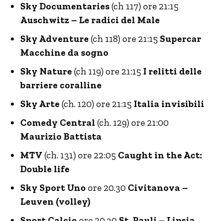
Sky Documentaries
(ch 117) ore 21:15
Auschwitz – Le radici del Male
Sky Adventure
(ch 118) ore 21:15
Supercar
Macchine da sogno
Sky Nature
(ch 119) ore 21:15
I relitti delle
barriere coralline
Sky Arte
(ch. 120) ore 21:15
Italia invisibili
Comedy Central
(ch. 129) ore 21:00
Maurizio Battista
MTV
(ch. 131) ore 22:05
Caught in the Act:
Double life
Sky Sport Uno
ore 20.30
Civitanova –
Leuven (volley)
Sport Calcio
ore 20.30
St. Pauli – Lipsia