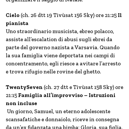
Cielo
(ch. 26 dtt 19 Tivùsat 156 Sky) ore 21:25
Il
pianista
Uno straordinario musicista, ebreo polacco,
assiste all’escalation di abusi sugli ebrei da
parte del governo nazista a Varsavia. Quando
la sua famiglia viene deportata nei campi di
concentramento, egli riesce a avitare l’arresto
e trova rifugio nelle rovine del ghetto.
TwentySeven
(ch. 27 dtt e Tivùsat 158 Sky) ore
21:15
Famiglia all’improvviso – Istruzioni
non incluse
Un giorno, Samuel, un eterno adolescente
scansafatiche e donnaiolo, riceve in consegna
da un’ex fidanzata una bimba: Gloria, sua figlia.