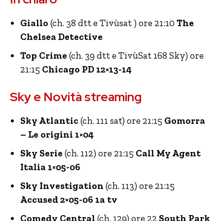
Giallo
(ch. 38 dtt e Tivùsat ) ore 21:10
The
Chelsea Detective
Top Crime
(ch. 39 dtt e TivùSat 168 Sky) ore
21:15
Chicago PD 12×13-14
Sky e Novità streaming
Sky Atlantic
(ch. 111 sat) ore 21:15
Gomorra
– Le origini 1×04
Sky Serie
(ch. 112) ore 21:15
Call My Agent
Italia 1×05-06
Sky Investigation
(ch. 113) ore 21:15
Accused 2×05-06 1a tv
Comedy Central
(ch. 129) ore 22
South Park