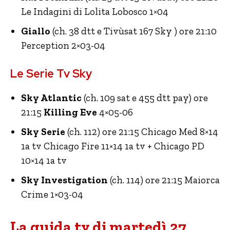
Le Indagini di Lolita Lobosco 1×04
Giallo
(ch. 38 dtt e Tivùsat 167 Sky ) ore 21:10
Perception 2×03-04
Le Serie Tv Sky
Sky Atlantic
(ch. 109 sat e 455 dtt pay) ore
21:15
Killing Eve
4×05-06
Sky Serie
(ch. 112) ore 21:15 Chicago Med 8×14
1a tv Chicago Fire 11×14 1a tv + Chicago PD
10×14 1a tv
Sky Investigation
(ch. 114) ore 21:15 Maiorca
Crime 1×03-04
La guida tv di martedì 27