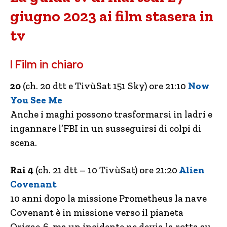
giugno 2023 ai film stasera in
tv
I Film in chiaro
20
(ch. 20 dtt e TivùSat 151 Sky) ore 21:10
Now
You See Me
Anche i maghi possono trasformarsi in ladri e
ingannare l’FBI in un susseguirsi di colpi di
scena.
Rai 4
(ch. 21 dtt – 10 TivùSat) ore 21:20
Alien
Covenant
10 anni dopo la missione Prometheus la nave
Covenant è in missione verso il pianeta
Origae-6, ma un incidente ne devia la rotta su