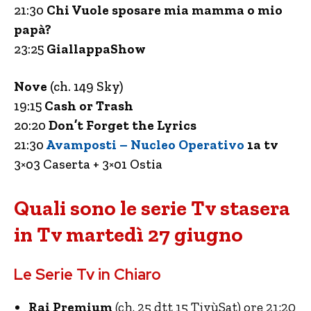
21:30
Chi Vuole sposare mia mamma o mio
papà?
23:25
GiallappaShow
Nove
(ch. 149 Sky)
19:15
Cash or Trash
20:20
Don’t Forget the Lyrics
21:30
Avamposti – Nucleo Operativo
1a tv
3×03 Caserta + 3×01 Ostia
Quali sono le serie Tv stasera
in Tv martedì 27 giugno
Le Serie Tv in Chiaro
Rai Premium
(ch. 25 dtt 15 TivùSat) ore 21:20