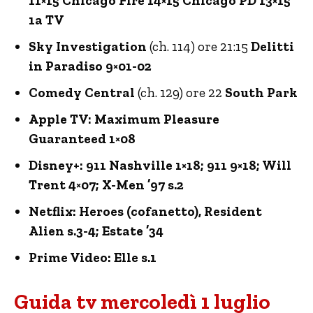
11×15 Chicago Fire 14×15 Chicago PD 13×15
1a TV
Sky Investigation
(ch. 114) ore 21:15
Delitti
in Paradiso 9×01-02
Comedy Central
(ch. 129) ore 22
South Park
Apple TV: Maximum Pleasure
Guaranteed 1×08
Disney+: 911 Nashville 1×18; 911 9×18; Will
Trent 4×07; X-Men ’97 s.2
Netflix: Heroes (cofanetto), Resident
Alien s.3-4; Estate ’34
Prime Video: Elle s.1
Guida tv mercoledì 1 luglio