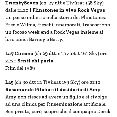
TwentySeven
(ch. 27 dtt e Tivùsat 158 Sky)
dalle 21.20
I Flinstones in viva Rock Vegas
Un passo indietro nella storia dei Flinstones:
Fred e Wilma, freschi innamorati, trascorrono
un focoso week end a Rock Vegas insieme ai
loro amici Barney e Betty.
La7 Cinema
(ch 29 dtt. e TivùSat 161 Sky) ore
21:20
Senti chi parla
Film del 1989
La5
(ch.30 dtt 12 Tivùsat 159 Sky) ore 21:10
Rosamunde Pilcher: il desiderio di Amy
Amy non riesce ad avere un figlio e si rivolge
ad una clinica per l’inseminazione artificiale.
Ben presto, però, scopre che il compagno Derek