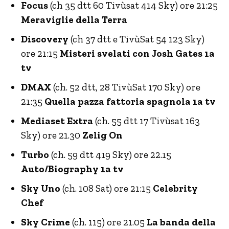
Focus
(ch 35 dtt 60 Tivùsat 414 Sky) ore 21:25
Meraviglie della Terra
Discovery
(ch 37 dtt e TivùSat 54 123 Sky)
ore 21:15
Misteri svelati con Josh Gates 1a
tv
DMAX
(ch. 52 dtt, 28 TivùSat 170 Sky) ore
21:35
Quella pazza fattoria spagnola 1a tv
Mediaset Extra
(ch. 55 dtt 17 Tivùsat 163
Sky) ore 21.30
Zelig On
Turbo
(ch. 59 dtt 419 Sky) ore 22.15
Auto/Biography 1a tv
Sky Uno
(ch. 108 Sat) ore 21:15
Celebrity
Chef
Sky Crime
(ch. 115) ore 21.05
La banda della