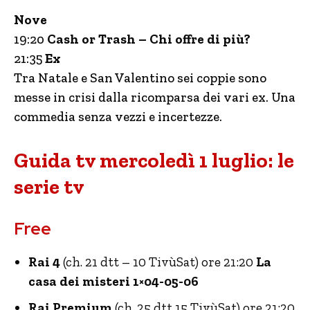
Nove
19:20
Cash or Trash – Chi offre di più?
21:35
Ex
Tra Natale e San Valentino sei coppie sono
messe in crisi dalla ricomparsa dei vari ex. Una
commedia senza vezzi e incertezze.
Guida tv mercoledì 1 luglio: le
serie tv
Free
Rai 4
(ch. 21 dtt – 10 TivùSat) ore 21:20
La
casa dei misteri 1×04-05-06
Rai Premium
(ch. 25 dtt 15 TivùSat) ore 21:20