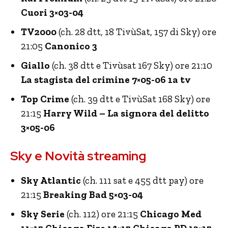
Cuori 3×03-04
TV2000
(ch. 28 dtt, 18 TivùSat, 157 di Sky) ore
21:05
Canonico 3
Giallo
(ch. 38 dtt e Tivùsat 167 Sky) ore 21:10
La stagista del crimine 7×05-06 1a tv
Top Crime
(ch. 39 dtt e TivùSat 168 Sky) ore
21:15
Harry Wild – La signora del delitto
3×05-06
Sky e Novità streaming
Sky Atlantic
(ch. 111 sat e 455 dtt pay) ore
21:15
Breaking Bad 5×03-04
Sky Serie
(ch. 112) ore 21:15
Chicago Med