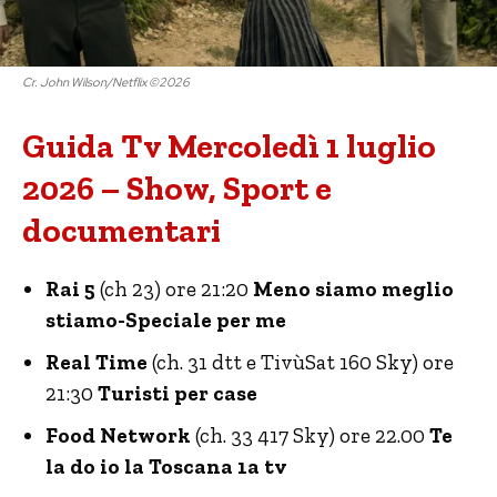
Cr. John Wilson/Netflix ©2026
Guida Tv Mercoledì 1 luglio
2026 – Show, Sport e
documentari
Rai 5
(ch 23) ore 21:20
Meno siamo meglio
stiamo-Speciale per me
Real Time
(ch. 31 dtt e TivùSat 160 Sky) ore
21:30
Turisti per case
Food Network
(ch. 33 417 Sky) ore 22.00
Te
la do io la Toscana 1a tv