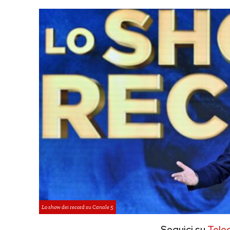
Lo show dei record su Canale 5
Seguici su
Tele