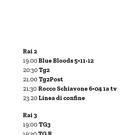
Rai 2
19.00
Blue Bloods 5×11-12
20:30
Tg2
21.00
Tg2Post
21:30
Rocco Schiavone 6×04 1a tv
23.20
Linea di confine
Rai 3
19:00
TG3
19:30
TG R