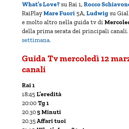
What’s Love?
su Rai 1,
Rocco Schiavon
RaiPlay
Mare Fuori
5A,
Ludwig
su Gial
e molto altro nella guida tv di
Mercoled
della prima serata dei principali canali
settimana
.
Guida Tv mercoledì 12 marz
canali
Rai 1
18:45
L’eredità
20:00
Tg 1
20.30
5 Minuti
20.35
Affari tuoi