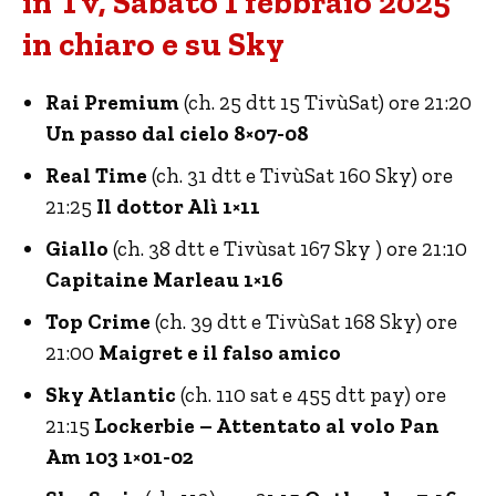
in Tv, Sabato 1 febbraio 2025
in chiaro e su Sky
Rai Premium
(ch. 25 dtt 15 TivùSat) ore 21:20
Un passo dal cielo 8×07-08
Real Time
(ch. 31 dtt e TivùSat 160 Sky) ore
21:25
Il dottor Alì 1×11
Giallo
(ch. 38 dtt e Tivùsat 167 Sky ) ore 21:10
Capitaine Marleau 1×16
Top Crime
(ch. 39 dtt e TivùSat 168 Sky) ore
21:00
Maigret e il falso amico
Sky Atlantic
(ch. 110 sat e 455 dtt pay) ore
21:15
Lockerbie – Attentato al volo Pan
Am 103 1×01-02