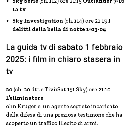
Sky Serie
(ch. 112) ore 21:15
Outlander 7×16
1a tv
Sky Investigation
(ch. 114) ore 21:15
I
delitti della bella di notte 1×03-04
La guida tv di sabato 1 febbraio
2025: i film in chiaro stasera in
tv
20
(ch. 20 dtt e TivùSat 151 Sky) ore 21:10
L’eliminatore
ohn Kruger e’ un agente segreto incaricato
della difesa di una preziosa testimone che ha
scoperto un traffico illecito di armi.