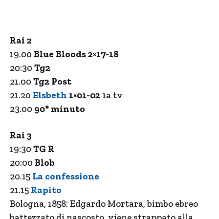
Rai 2
19.00
Blue Bloods 2×17-18
20:30
Tg2
21.00
Tg2 Post
21.20
Elsbeth
1×01-02
1a tv
23.00
90° minuto
Rai 3
19:30
TG R
20:00
Blob
20.15
La confessione
21.15
Rapito
Bologna, 1858: Edgardo Mortara, bimbo ebreo
battezzato di nascosto, viene strappato alla