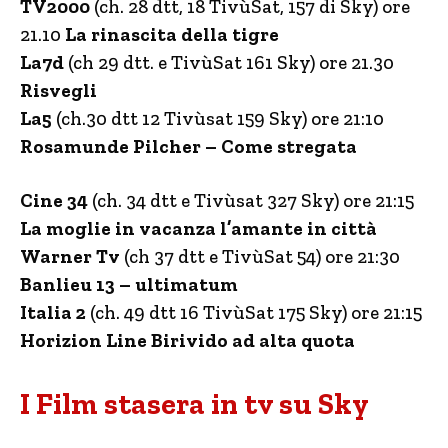
TV2000
(ch. 28 dtt, 18 TivùSat, 157 di Sky) ore
21.10
La rinascita della tigre
La7d
(ch 29 dtt. e TivùSat 161 Sky) ore 21.30
Risvegli
La5
(ch.30 dtt 12 Tivùsat 159 Sky) ore 21:10
Rosamunde Pilcher – Come stregata
Cine 34
(ch. 34 dtt e Tivùsat 327 Sky) ore 21:15
La moglie in vacanza l’amante in città
Warner Tv
(ch 37 dtt e TivùSat 54) ore 21:30
Banlieu 13 – ultimatum
Italia 2
(ch. 49 dtt 16 TivùSat 175 Sky) ore 21:15
Horizion Line Birivido ad alta quota
I Film stasera in tv su Sky