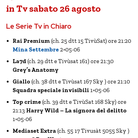
in Tv sabato 26 agosto
Le Serie Tv in Chiaro
Rai Premium
(ch. 25 dtt 15 TivùSat) ore 21:20
Mina Settembre
2×05-06
La7d
(ch. 29 dtt e Tivùsat 161) ore 21:30
Grey’s Anatomy
Giallo
(ch. 38 dtt e Tivùsat 167 Sky ) ore 21:10
Squadra speciale invisibili
1×05-06
Top crime
(ch. 39 dtt e TivùSat 168 Sky) ore
21:13
Harry Wild – La signora del delitto
1×05-06
Mediaset Extra
(ch. 55 17 Tivusàt 5055 Sky )