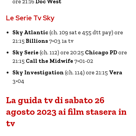
ore 21:16
Doc West
Le Serie Tv Sky
Sky Atlantic
(ch. 109 sat e 455 dtt pay) ore
21:15
Billions
7×03 1a tv
Sky Serie
(ch. 112) ore 20:25
Chicago PD
ore
21:15
Call the Midwife
7×01-02
Sky Investigation
(ch. 114) ore 21:15
Vera
3×04
La guida tv di sabato 26
agosto 2023 ai film stasera in
tv