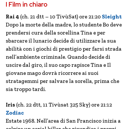
I Film in chiaro
Rai 4
(ch. 21 dtt – 10 TivùSat) ore 21:20
Sleight
Dopo la morte della madre, lo studente Bo deve
prendersi cura della sorellina Tina e per
sbarcare il lunario decide di utilizzare la sua
abilità con i giochi di prestigio per farsi strada
nell’ambiente criminale. Quando decide di
uscire dal giro, il suo capo rapisce Tina e Il
giovane mago dovrà ricorrere ai suoi
stratagemmi per salvare la sorella, prima che
sia troppo tardi.
Iris
(ch. 22 dtt, 11 Tivùsat 325 Sky) ore 21:12
Zodiac
Estate 1968. Nell’area di San Francisco inizia a
colpire un serial killer che rivendica i propri