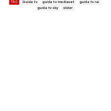
TAG
Guida tv
guida tv mediaset
guida tv rai
guida tv sky
slider