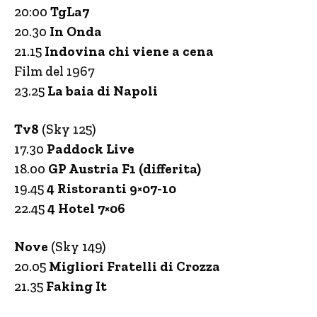
20:00
TgLa7
20.30
In Onda
21.15
Indovina chi viene a cena
Film del 1967
23.25
La baia di Napoli
Tv8
(Sky 125)
17.30
Paddock Live
18.00
GP Austria F1 (differita)
19.45
4 Ristoranti 9×07-10
22.45
4 Hotel 7×06
Nove
(Sky 149)
20.05
Migliori Fratelli di Crozza
21.35
Faking It