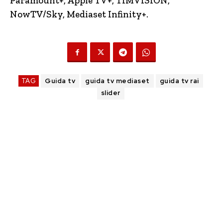
Paramount+, Apple TV+, TIMVISION,
NowTV
/Sky, Mediaset Infinity+.
TAG
Guida tv
guida tv mediaset
guida tv rai
slider