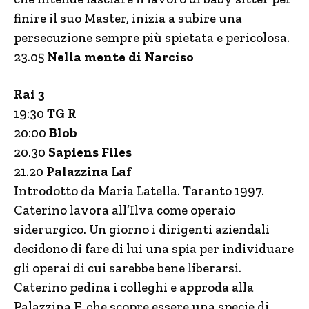
finire il suo Master, inizia a subire una
persecuzione sempre più spietata e pericolosa.
23.05
Nella mente di Narciso
Rai 3
19:30
TG R
20:00
Blob
20.30
Sapiens Files
21.20
Palazzina Laf
Introdotto da Maria Latella. Taranto 1997.
Caterino lavora all’Ilva come operaio
siderurgico. Un giorno i dirigenti aziendali
decidono di fare di lui una spia per individuare
gli operai di cui sarebbe bene liberarsi.
Caterino pedina i colleghi e approda alla
Palazzina F, che scopre essere una specie di