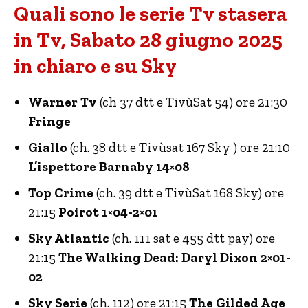
Quali sono le serie Tv stasera
in Tv, Sabato 28 giugno 2025
in chiaro e su Sky
Warner Tv
(ch 37 dtt e TivùSat 54) ore 21:30
Fringe
Giallo
(ch. 38 dtt e Tivùsat 167 Sky ) ore 21:10
L’ispettore Barnaby 14×08
Top Crime
(ch. 39 dtt e TivùSat 168 Sky) ore
21:15
Poirot 1×04-2×01
Sky Atlantic
(ch. 111 sat e 455 dtt pay) ore
21:15
The Walking Dead: Daryl Dixon 2×01-
02
Sky Serie
(ch. 112) ore 21:15
The Gilded Age