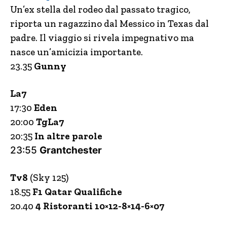
Un’ex stella del rodeo dal passato tragico,
riporta un ragazzino dal Messico in Texas dal
padre. Il viaggio si rivela impegnativo ma
nasce un’amicizia importante.
23.35
Gunny
La7
17:30
Eden
20:00
TgLa7
20:35
In altre parole
23:55
Grantchester
Tv8
(Sky 125)
18.55
F1 Qatar Qualifiche
20.40
4 Ristoranti 10×12-8×14-6×07