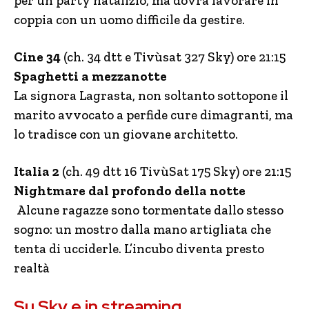
per un party natalizio, ma dovrà lavorare in
coppia con un uomo difficile da gestire.
Cine 34
(ch. 34 dtt e Tivùsat 327 Sky) ore 21:15
Spaghetti a mezzanotte
La signora Lagrasta, non soltanto sottopone il
marito avvocato a perfide cure dimagranti, ma
lo tradisce con un giovane architetto.
Italia 2
(ch. 49 dtt 16 TivùSat 175 Sky) ore 21:15
Nightmare dal profondo della notte
Alcune ragazze sono tormentate dallo stesso
sogno: un mostro dalla mano artigliata che
tenta di ucciderle. L’incubo diventa presto
realtà
Su Sky e in streaming