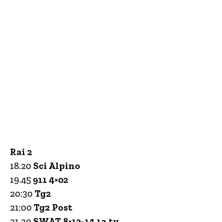
Rai 2
18.20
Sci Alpino
19.45
911 4×02
20:30
Tg2
21:00
Tg2 Post
21.20
SWAT 8×13-14 1a tv