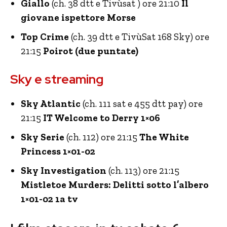
Giallo
(ch. 38 dtt e Tivùsat ) ore 21:10
Il
giovane ispettore Morse
Top Crime
(ch. 39 dtt e TivùSat 168 Sky) ore
21:15
Poirot (due puntate)
Sky e streaming
Sky Atlantic
(ch. 111 sat e 455 dtt pay) ore
21:15
IT Welcome to Derry 1×06
Sky Serie
(ch. 112) ore 21:15
The White
Princess 1×01-02
Sky Investigation
(ch. 113) ore 21:15
Mistletoe Murders: Delitti sotto l’albero
1×01-02 1a tv