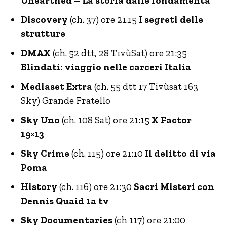
Unearthed – La storia dalle fondamenta
Discovery
(ch. 37) ore 21.15
I segreti delle
strutture
DMAX
(ch. 52 dtt, 28 TivùSat) ore 21:35
Blindati: viaggio nelle carceri Italia
Mediaset Extra
(ch. 55 dtt 17 Tivùsat 163
Sky) Grande Fratello
Sky Uno
(ch. 108 Sat) ore 21:15
X Factor
19×13
Sky Crime
(ch. 115) ore 21:10
Il delitto di via
Poma
History
(ch. 116) ore 21:30
Sacri Misteri con
Dennis Quaid 1a tv
Sky Documentaries
(ch 117) ore 21:00