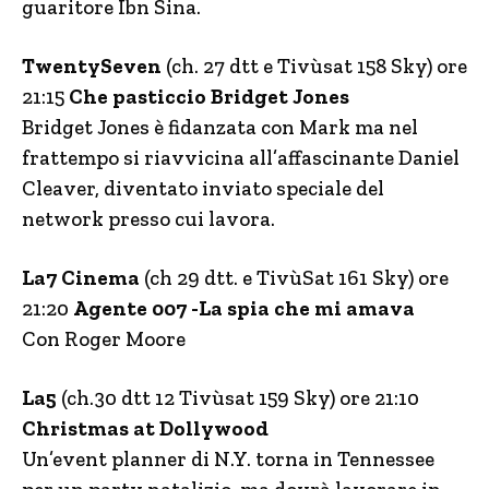
guaritore Ibn Sina.
TwentySeven
(ch. 27 dtt e Tivùsat 158 Sky) ore
21:15
Che pasticcio Bridget Jones
Bridget Jones è fidanzata con Mark ma nel
frattempo si riavvicina all’affascinante Daniel
Cleaver, diventato inviato speciale del
network presso cui lavora.
La7 Cinema
(ch 29 dtt. e TivùSat 161 Sky) ore
21:20
Agente 007 -La spia che mi amava
Con Roger Moore
La5
(ch.30 dtt 12 Tivùsat 159 Sky) ore 21:10
Christmas at Dollywood
Un’event planner di N.Y. torna in Tennessee