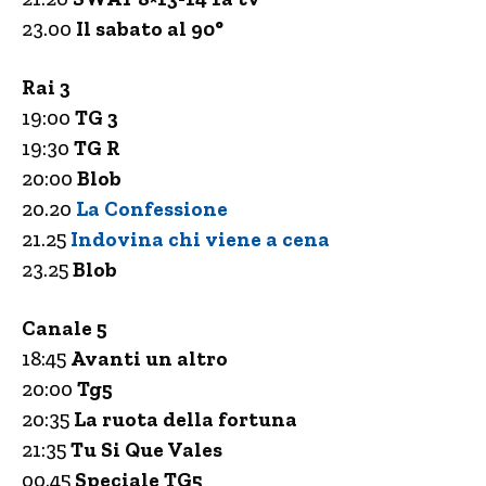
23.00
Il sabato al 90°
Rai 3
19:00
TG 3
19:30
TG R
20:00
Blob
20.20
La Confessione
21.25
Indovina chi viene a cena
23.25
Blob
Canale 5
18:45
Avanti un altro
20:00
Tg5
20:35
La ruota della fortuna
21:35
Tu Si Que Vales
00.45
Speciale TG5