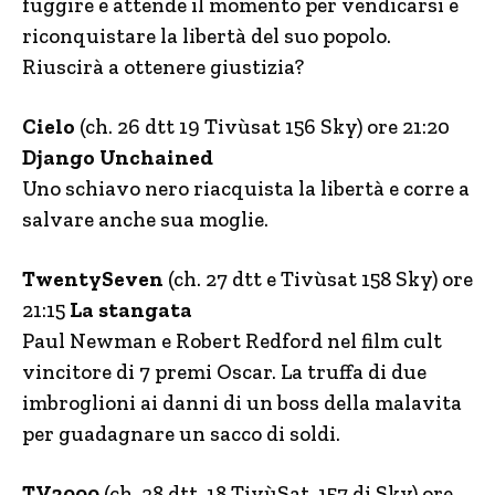
fuggire e attende il momento per vendicarsi e
riconquistare la libertà del suo popolo.
Riuscirà a ottenere giustizia?
Cielo
(ch. 26 dtt 19 Tivùsat 156 Sky) ore 21:20
Django Unchained
Uno schiavo nero riacquista la libertà e corre a
salvare anche sua moglie.
TwentySeven
(ch. 27 dtt e Tivùsat 158 Sky) ore
21:15
La stangata
Paul Newman e Robert Redford nel film cult
vincitore di 7 premi Oscar. La truffa di due
imbroglioni ai danni di un boss della malavita
per guadagnare un sacco di soldi.
TV2000
(ch. 28 dtt, 18 TivùSat, 157 di Sky) ore