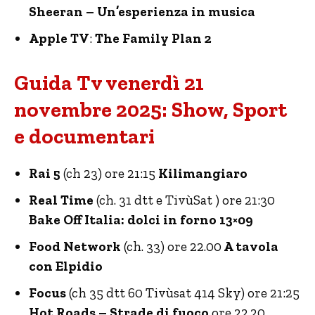
Sheeran – Un’esperienza in musica
Apple TV
:
The Family Plan 2
Guida Tv venerdì 21
novembre 2025: Show, Sport
e documentari
Rai 5
(ch 23) ore 21:15
Kilimangiaro
Real Time
(ch. 31 dtt e TivùSat ) ore 21:30
Bake Off Italia: dolci in forno 13×09
Food Network
(ch. 33) ore 22.00
A tavola
con Elpidio
Focus
(ch 35 dtt 60 Tivùsat 414 Sky) ore 21:25
Hot Roads – Strade di fuoco
ore 22.20