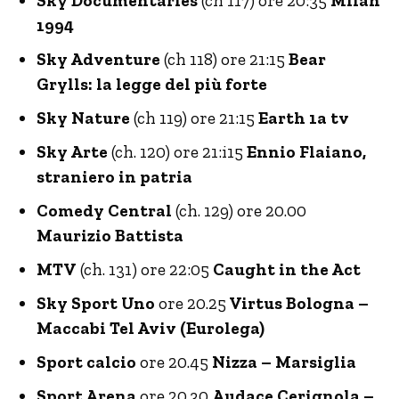
Sky Documentaries
(ch 117) ore 20:35
Milan
1994
Sky Adventure
(ch 118) ore 21:15
Bear
Grylls: la legge del più forte
Sky Nature
(ch 119) ore 21:15
Earth 1a tv
Sky Arte
(ch. 120) ore 21:i15
Ennio Flaiano,
straniero in patria
Comedy Central
(ch. 129) ore 20.00
Maurizio Battista
MTV
(ch. 131) ore 22:05
Caught in the Act
Sky Sport Uno
ore 20.25
Virtus Bologna –
Maccabi Tel Aviv (Eurolega)
Sport calcio
ore 20.45
Nizza – Marsiglia
Sport Arena
ore 20.30
Audace Cerignola –