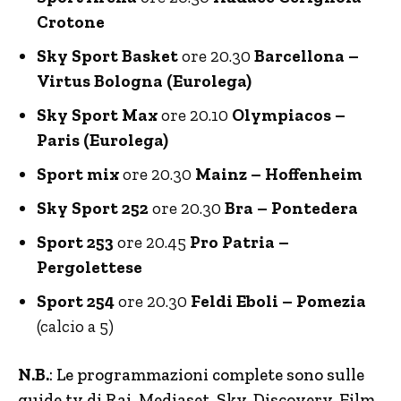
Crotone
Sky Sport Basket
ore 20.30
Barcellona –
Virtus Bologna (Eurolega)
Sky Sport Max
ore 20.10
Olympiacos –
Paris (Eurolega)
Sport mix
ore 20.30
Mainz – Hoffenheim
Sky Sport 252
ore 20.30
Bra – Pontedera
Sport 253
ore 20.45
Pro Patria –
Pergolettese
Sport 254
ore 20.30
Feldi Eboli – Pomezia
(calcio a 5)
N.B.
: Le programmazioni complete sono sulle
guide tv di Rai, Mediaset, Sky, Discovery. Film,