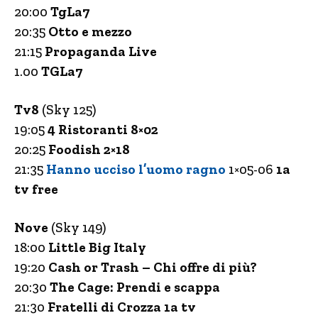
20:00
TgLa7
20:35
Otto e mezzo
21:15
Propaganda Live
1.00
TGLa7
Tv8
(Sky 125)
19:05
4 Ristoranti 8×02
20:25
Foodish 2×18
21:35
Hanno ucciso l’uomo ragno
1×05-06
1a
tv free
Nove
(Sky 149)
18:00
Little Big Italy
19:20
Cash or Trash – Chi offre di più?
20:30
The Cage: Prendi e scappa
21:30
Fratelli di Crozza 1a tv