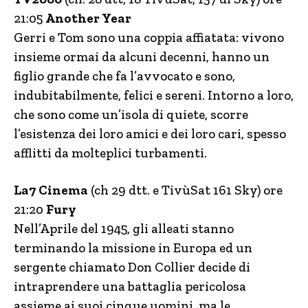
21:05
Another Year
Gerri e Tom sono una coppia affiatata: vivono
insieme ormai da alcuni decenni, hanno un
figlio grande che fa l’avvocato e sono,
indubitabilmente, felici e sereni. Intorno a loro,
che sono come un’isola di quiete, scorre
l’esistenza dei loro amici e dei loro cari, spesso
afflitti da molteplici turbamenti.
La7 Cinema
(ch 29 dtt. e TivùSat 161 Sky) ore
21:20
Fury
Nell’Aprile del 1945, gli alleati stanno
terminando la missione in Europa ed un
sergente chiamato Don Collier decide di
intraprendere una battaglia pericolosa
assieme ai suoi cinque uomini, ma le