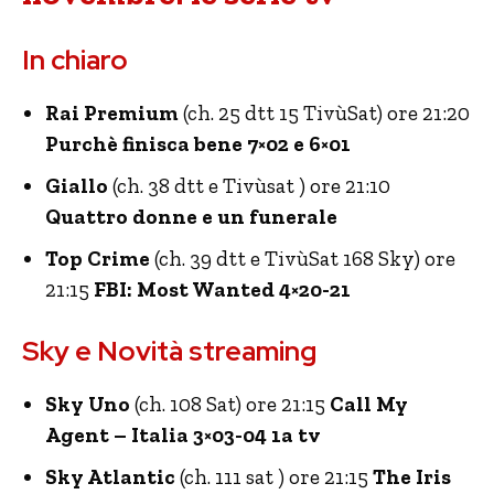
In chiaro
Rai Premium
(ch. 25 dtt 15 TivùSat) ore 21:20
Purchè finisca bene 7×02 e 6×01
Giallo
(ch. 38 dtt e Tivùsat ) ore 21:10
Quattro donne e un funerale
Top Crime
(ch. 39 dtt e TivùSat 168 Sky) ore
21:15
FBI: Most Wanted 4×20-21
Sky e Novità streaming
Sky Uno
(ch. 108 Sat) ore 21:15
Call My
Agent – Italia 3×03-04 1a tv
Sky Atlantic
(ch. 111 sat ) ore 21:15
The Iris