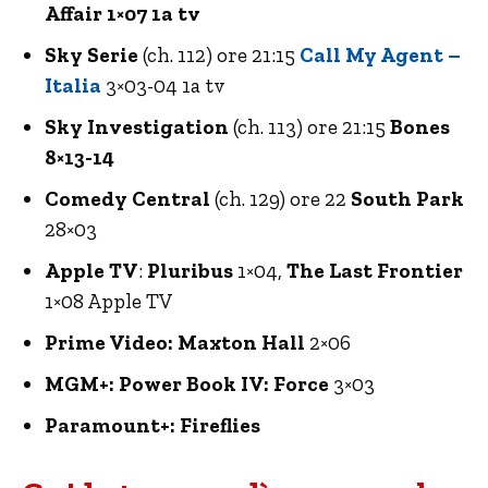
Affair 1×07 1a tv
Sky Serie
(ch. 112) ore 21:15
Call My Agent –
Italia
3×03-04 1a tv
Sky Investigation
(ch. 113) ore 21:15
Bones
8×13-14
Comedy Central
(ch. 129) ore 22
South Park
28×03
Apple TV
:
Pluribus
1×04,
The Last Frontier
1×08 Apple TV
Prime Video: Maxton Hall
2×06
MGM+: Power Book IV: Force
3×03
Paramount+: Fireflies