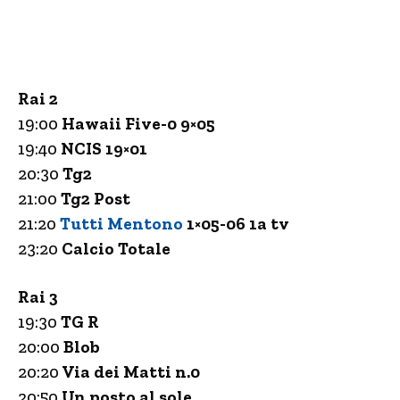
Rai 2
19:00
Hawaii Five-0 9×05
19:40
NCIS 19×01
20:30
Tg2
21:00
Tg2 Post
21:20
Tutti Mentono
1×05-06
1a tv
23:20
Calcio Totale
Rai 3
19:30
TG R
20:00
Blob
20:20
Via dei Matti n.0
20:50
Un posto al sole