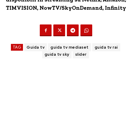
TIMVISION,
NowTV
/SkyOnDemand, Infinity
TAG
Guida tv
guida tv mediaset
guida tv rai
guida tv sky
slider