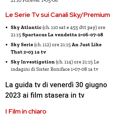
21:10 Forever 1×05-06
Le Serie Tv sui Canali Sky/Premium
Sky Atlantic
(ch. 110 sat e 455 dtt pay) ore
21:15
Spartacus La vendetta 2×06-07-08
Sky Serie
(ch. 112) ore 21:15
An Just Like
That 2×03 1a tv
Sky Investigation
(ch. 114) ore 21:15 Le
indagini di Sister Boniface 1×07-08 1a tv
La guida tv di venerdì 30 giugno
2023 ai film stasera in tv
I Film in chiaro