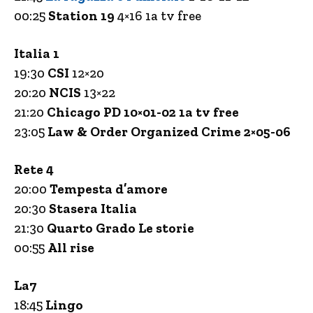
00:25
Station 19
4×16 1a tv free
Italia 1
19:30
CSI
12×20
20:20
NCIS
13×22
21:20
Chicago PD 10×01-02 1a tv free
23:05
Law & Order Organized Crime 2×05-06
Rete 4
20:00
Tempesta d’amore
20:30
Stasera Italia
21:30
Quarto Grado Le storie
00:55
All rise
La7
18:45
Lingo