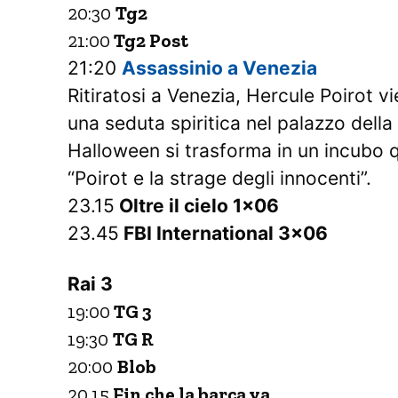
20:30
Tg2
21:00
Tg2 Post
21:20
Assassinio a Venezia
Ritiratosi a Venezia, Hercule Poirot vi
una seduta spiritica nel palazzo dell
Halloween si trasforma in un incubo 
“Poirot e la strage degli innocenti”.
23.15
Oltre il cielo 1×06
23.45
FBI International 3×06
Rai 3
19:00
TG 3
19:30
TG R
20:00
Blob
20.15
Fin che la barca va