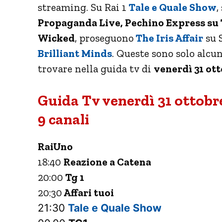
streaming. Su Rai 1
Tale e Quale Show
,
Propaganda Live, Pechino Express su T
Wicked
, proseguono
The Iris Affair
su 
Brilliant Minds
. Queste sono solo alcu
trovare nella guida tv di
venerdì 31 ott
Guida Tv venerdì 31 ottobre
9 canali
RaiUno
18:40
Reazione a Catena
20:00
Tg 1
20:30
Affari tuoi
21:30
Tale e Quale Show