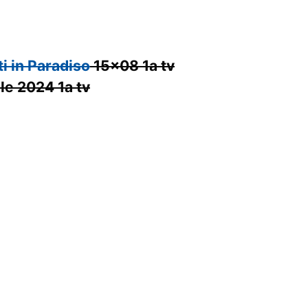
ti in Paradiso
15×08 1a tv
le 2024 1a tv