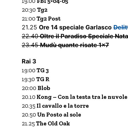
19.00
FBI 5×04-05
20:30
Tg2
21:00
Tg2 Post
21.25
Ore 14 speciale Garlasco
Delit
22.40
Oltre il Paradiso Speciale Nata
23.45
Mudù quante risate 1×7
Rai 3
19:00
TG 3
19:30
TG R
20:00
Blob
20.10
Kong – Con la testa tra le nuvole
20.35
Il cavallo e la torre
20.50
Un Posto al sole
21.25
The Old Oak