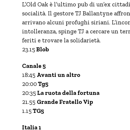
L’Old Oak è l’ultimo pub di un’ex cittad
socialità. Il gestore TJ Ballantyne affr
arrivano alcuni profughi siriani. L’inco
intolleranza, spinge TJ a cercare un t
feriti e trovare la solidarietà.
23.15
Blob
Canale 5
18:45
Avanti un altro
20:00
Tg5
20:35
La ruota della fortuna
21.55
Grande Fratello Vip
1.15
TG5
Italia 1