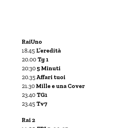
RaiUno
18.45
L’eredità
20.00
Tg 1
20:30
5 Minuti
20.35
Affari tuoi
21.30
Mille e una Cover
23.40
TG1
23.45
Tv7
Rai 2