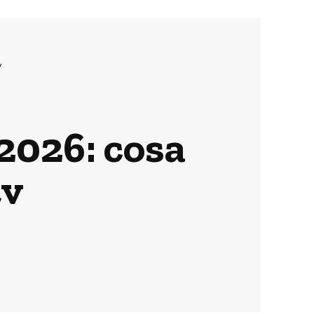
v
2026: cosa
tv