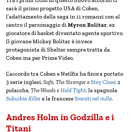
Tra i primi titoli di questo nuovo accordo ci
sarà il primo progetto USA di Coben,
l’adattamento della saga in 11 romanzi con al
centro il personaggio di
Myron Bolitar
, ex
giocatore di basket diventato agente sportivo.
Il giovane Mickey Bolitar è invece
protagonista di Shelter sempre tratta da
Coben ma per Prime Video.
L’accordo tra Coben e Netlfix ha finora portato
3 serie inglesi,
Safe, The Stranger e
Stay Close
; 2
polacche,
The Woods e
Hold Tight
; la spagnola
Suburbia Killer
e la francese
Svaniti nel nulla
.
Andres Holm in Godzilla e i
Titani