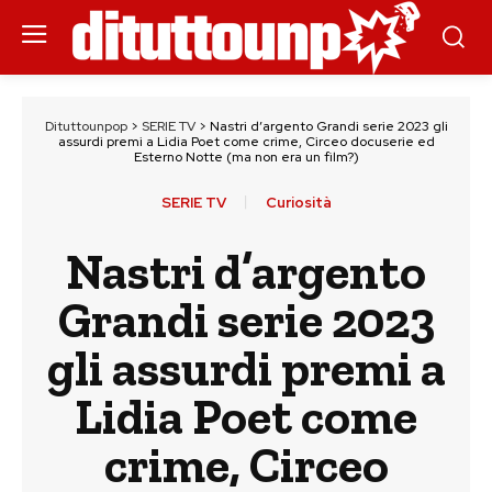
Dituttounpop
>
SERIE TV
>
Nastri d’argento Grandi serie 2023 gli
assurdi premi a Lidia Poet come crime, Circeo docuserie ed
Esterno Notte (ma non era un film?)
SERIE TV
Curiosità
Nastri d’argento
Grandi serie 2023
gli assurdi premi a
Lidia Poet come
crime, Circeo