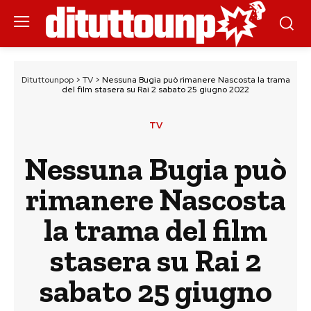
Dituttounpop
>
TV
>
Nessuna Bugia può rimanere Nascosta la trama
del film stasera su Rai 2 sabato 25 giugno 2022
TV
Nessuna Bugia può
rimanere Nascosta
la trama del film
stasera su Rai 2
sabato 25 giugno