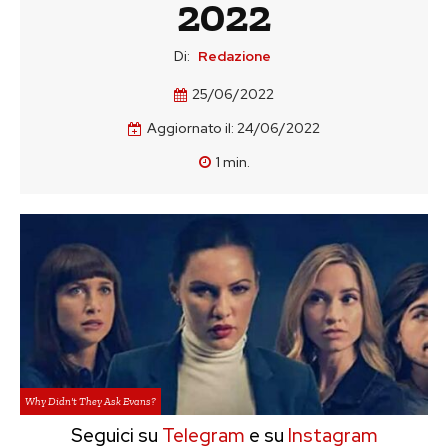
2022
Di:
Redazione
25/06/2022
Aggiornato il:
24/06/2022
1
min.
Why Didn't They Ask Evans?
Seguici su
Telegram
e su
Instagram