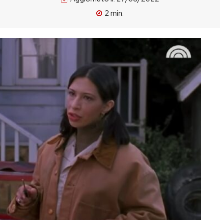
2
min.