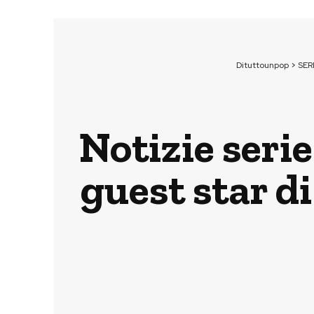
Dituttounpop
>
SER
Notizie seri
guest star d