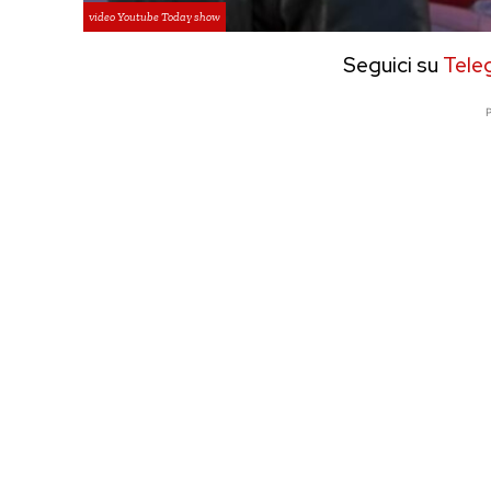
video Youtube Today show
Seguici su
Tele
P