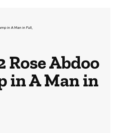
mp in A Man in Full,
22 Rose Abdoo
p in A Man in