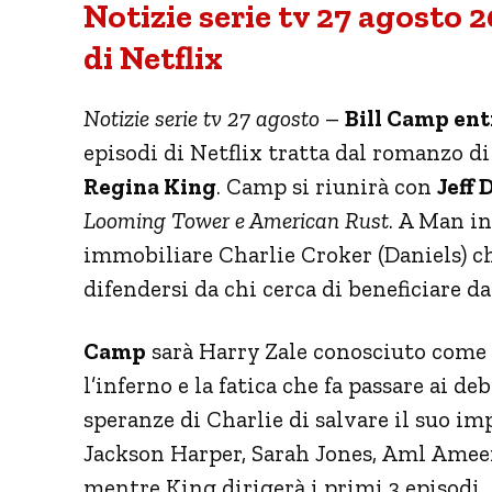
Notizie serie tv 27 agosto 2
di Netflix
Notizie serie tv 27 agosto
–
Bill Camp entr
episodi di Netflix tratta dal romanzo d
Regina King
. Camp si riunirà con
Jeff 
Looming Tower e American Rust
. A Man in
immobiliare Charlie Croker (Daniels) che
difendersi da chi cerca di beneficiare da
Camp
sarà Harry Zale conosciuto come
l’inferno e la fatica che fa passare ai d
speranze di Charlie di salvare il suo i
Jackson Harper, Sarah Jones, Aml Amee
mentre King dirigerà i primi 3 episodi.