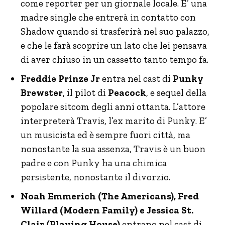
come reporter per un giornale locale. E’ una
madre single che entrerà in contatto con
Shadow quando si trasferirà nel suo palazzo,
e che le farà scoprire un lato che lei pensava
di aver chiuso in un cassetto tanto tempo fa.
Freddie Prinze Jr
entra nel cast di
Punky
Brewster
, il pilot di
Peacock
, e sequel della
popolare sitcom degli anni ottanta. L’attore
interpreterà Travis, l’ex marito di Punky. E’
un musicista ed è sempre fuori città, ma
nonostante la sua assenza, Travis è un buon
padre e con Punky ha una chimica
persistente, nonostante il divorzio.
Noah Emmerich (The Americans), Fred
Willard (Modern Family) e Jessica St.
Clair (Playing House)
entrano nel cast di