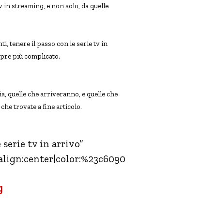
 in streaming, e non solo, da quelle
, tenere il passo con le serie tv in
mpre più complicato.
Elenco serie tv in
ia, quelle che arriveranno, e quelle che
che trovate a fine articolo.
erie tv in arrivo”
align:center|color:%23c6090
g