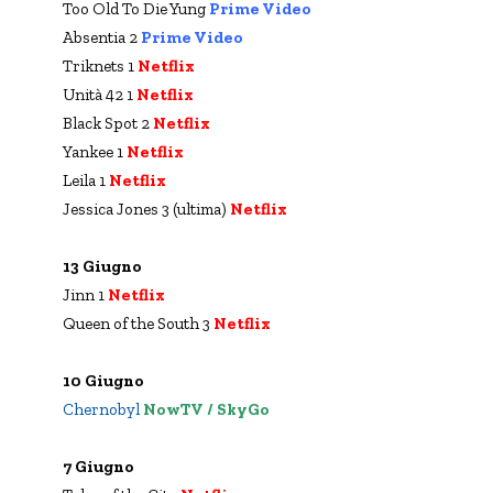
Too Old To Die Yung
Prime Video
Absentia 2
Prime Video
Triknets 1
Netflix
Unità 42 1
Netflix
Black Spot 2
Netflix
Yankee 1
Netflix
Leila 1
Netflix
Jessica Jones 3 (ultima)
Netflix
13 Giugno
Jinn 1
Netflix
Queen of the South 3
Netflix
10 Giugno
Chernobyl
NowTV / SkyGo
7 Giugno