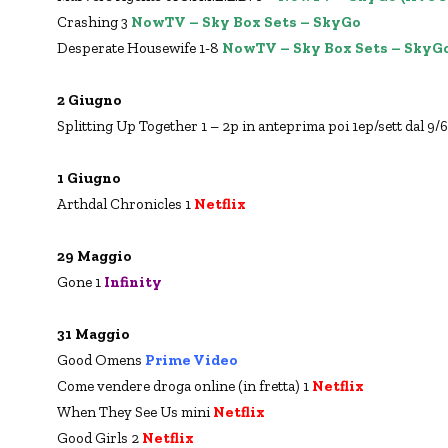
Crashing 3
NowTV – Sky Box Sets – SkyGo
Desperate Housewife 1-8
NowTV – Sky Box Sets – SkyG
2 Giugno
Splitting Up Together 1 – 2p in anteprima poi 1ep/sett dal 9/
1 Giugno
Arthdal Chronicles 1
Netflix
29 Maggio
Gone 1
Infinity
31 Maggio
Good Omens
Prime Video
Come vendere droga online (in fretta) 1
Netflix
When They See Us mini
Netflix
Good Girls 2
Netflix