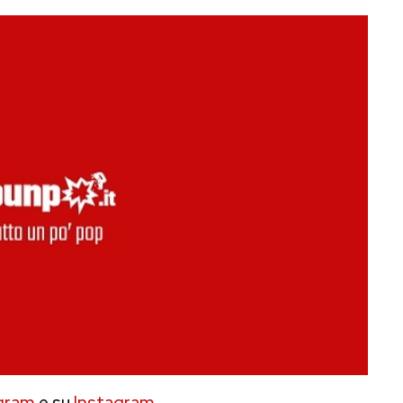
gram
e su
Instagram