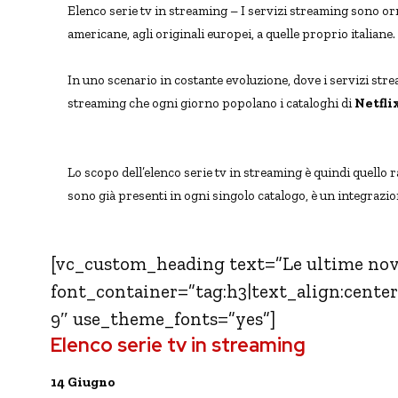
Elenco serie tv in streaming – I servizi streaming sono or
americane, agli originali europei, a quelle proprio italiane.
In uno scenario in costante evoluzione, dove i servizi stre
streaming che ogni giorno popolano i cataloghi di
Netfli
streaming
Lo scopo dell’elenco serie tv in streaming è quindi quello r
sono già presenti in ogni singolo catalogo, è un integrazio
[vc_custom_heading text=”Le ultime nov
font_container=”tag:h3|text_align:cente
9″ use_theme_fonts=”yes”]
Elenco serie tv in streaming
14 Giugno