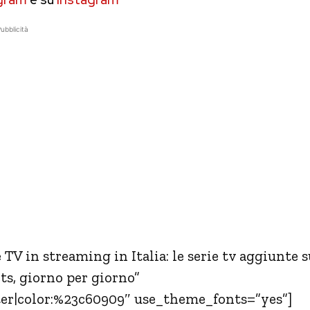
ubblicità
V in streaming in Italia: le serie tv aggiunte s
ts, giorno per giorno”
ter|color:%23c60909″ use_theme_fonts=”yes”]