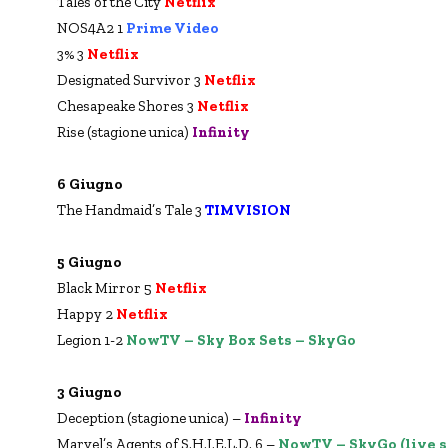
Tales of the City
Netflix
NOS4A2 1
Prime Video
3% 3
Netflix
Designated Survivor 3
Netflix
Chesapeake Shores 3
Netflix
Rise (stagione unica)
Infinity
6 Giugno
The Handmaid’s Tale 3
TIMVISION
5 Giugno
Black Mirror 5
Netflix
Happy 2
Net
f
lix
Legion 1-2
NowTV – Sky Box Sets – SkyGo
3 Giugno
Deception (stagione unica) –
Infinity
Marvel’s Agents of S.H.I.E.L.D. 6 –
NowTV – SkyGo (live s