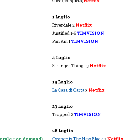
Glee (completa)
Netflix
1 Luglio
Riverdale 2
Netflix
Justified 1-6
TIMVISION
Pan Am 1
TIMVISION
4 Luglio
Stranger Things 3
Netflix
19 Luglio
La Casa di Carta
3
Netflix
23 Luglio
Trapped 2
TIMVISION
26 Luglio
erale + on demand)
Orange is The New Black
7
Netflix