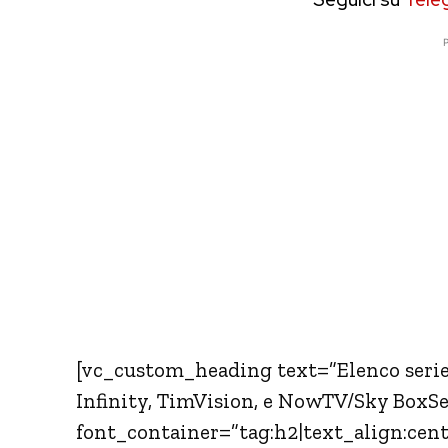
P
[vc_custom_heading text=”Elenco serie T
Infinity, TimVision, e NowTV/Sky BoxSe
font_container=”tag:h2|text_align:cen