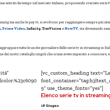
mai entrati da tempo nel mercato italiano, proponendo svariate serie tv
aming ma anche le pay tv, si evolvono per raggiungere sempre più utenti
x,
Prime Video
, Infinity, TimVision
e
NowTV
, sta diventando se
aggruppare tutte le uscite giornaliere delle serie tv in streaming in Ital
ne dei nostri cataloghi singoli che ormai avete imparato a conoscere, e 
ità”
[vc_custom_heading text=”Le s
r|color:%23c6090
font_container=”tag:h3|text_
9″ use_theme_fonts=”yes”]
Elenco serie tv in streamin
18 Giugno