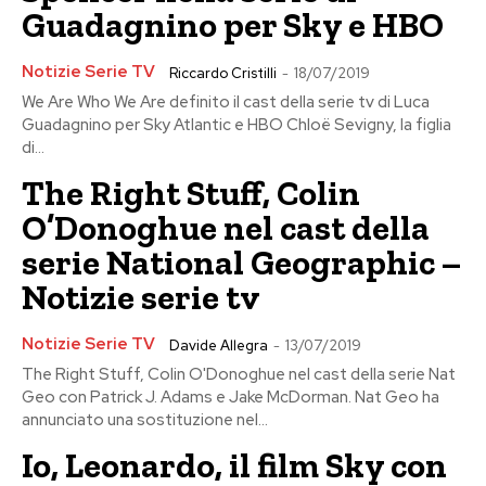
Guadagnino per Sky e HBO
Notizie Serie TV
Riccardo Cristilli
-
18/07/2019
We Are Who We Are definito il cast della serie tv di Luca
Guadagnino per Sky Atlantic e HBO Chloë Sevigny, la figlia
di...
The Right Stuff, Colin
O’Donoghue nel cast della
serie National Geographic –
Notizie serie tv
Notizie Serie TV
Davide Allegra
-
13/07/2019
The Right Stuff, Colin O'Donoghue nel cast della serie Nat
Geo con Patrick J. Adams e Jake McDorman. Nat Geo ha
annunciato una sostituzione nel...
Io, Leonardo, il film Sky con