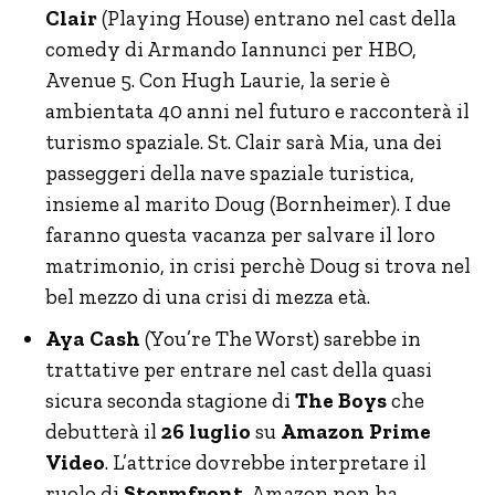
Clair
(Playing House) entrano nel cast della
comedy di Armando Iannunci per HBO,
Avenue 5. Con Hugh Laurie, la serie è
ambientata 40 anni nel futuro e racconterà il
turismo spaziale. St. Clair sarà Mia, una dei
passeggeri della nave spaziale turistica,
insieme al marito Doug (Bornheimer). I due
faranno questa vacanza per salvare il loro
matrimonio, in crisi perchè Doug si trova nel
bel mezzo di una crisi di mezza età.
Aya Cash
(You’re The Worst) sarebbe in
trattative per entrare nel cast della quasi
sicura seconda stagione di
The Boys
che
debutterà il
26 luglio
su
Amazon Prime
Video
. L’attrice dovrebbe interpretare il
ruolo di
Stormfront
. Amazon non ha