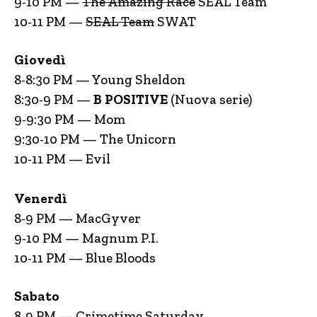
9-10 PM —
The Amazing Race
SEAL Team
10-11 PM —
SEAL Team
SWAT
Giovedì
8-8:30 PM — Young Sheldon
8:30-9 PM —
B POSITIVE
(Nuova serie)
9-9:30 PM — Mom
9:30-10 PM — The Unicorn
10-11 PM — Evil
Venerdì
8-9 PM — MacGyver
9-10 PM — Magnum P.I.
10-11 PM — Blue Bloods
Sabato
8-9 PM — Crimetime Saturday