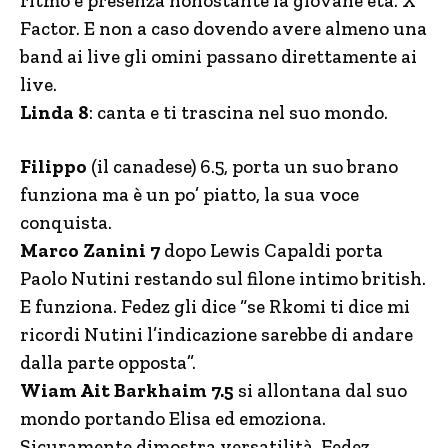
ritmo e presenza nonostante la giovane età. X
Factor. E non a caso dovendo avere almeno una
band ai live gli omini passano direttamente ai
live.
Linda 8
: canta e ti trascina nel suo mondo.
Filippo
(il canadese) 6.5, porta un suo brano
funziona ma è un po’ piatto, la sua voce
conquista.
Marco Zanini 7
dopo Lewis Capaldi porta
Paolo Nutini restando sul filone intimo british.
E funziona. Fedez gli dice “se Rkomi ti dice mi
ricordi Nutini l’indicazione sarebbe di andare
dalla parte opposta”.
Wiam Ait Barkhaim 7.5
si allontana dal suo
mondo portando Elisa ed emoziona.
Sicuramente dimostra versatilità. Fedez