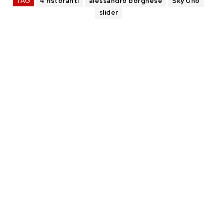
TAG
4 ristoranti
alessandro borghese
Sky Uno
slider