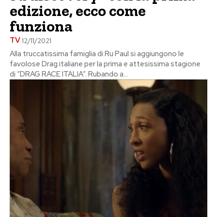
edizione, ecco come
funziona
TV
12/11/2021
Alla truccatissima famiglia di Ru Paul si aggiungono le
favolose Drag italiane per la prima e attesissima stagione
di “DRAG RACE ITALIA”. Rubando a...