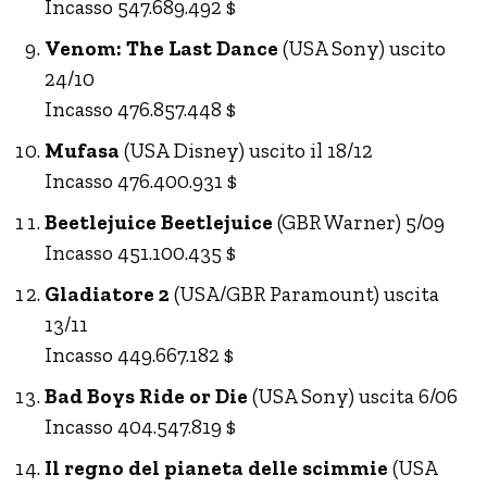
Incasso 547.689.492 $
Venom: The Last Dance
(USA Sony) uscito
24/10
Incasso 476.857.448 $
Mufasa
(USA Disney) uscito il 18/12
Incasso 476.400.931 $
Beetlejuice Beetlejuice
(GBR Warner) 5/09
Incasso 451.100.435 $
Gladiatore 2
(USA/GBR Paramount) uscita
13/11
Incasso 449.667.182 $
Bad Boys Ride or Die
(USA Sony) uscita 6/06
Incasso 404.547.819 $
Il regno del pianeta delle scimmie
(USA