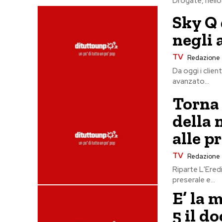
Drogate, nello.
Sky Q 
negli 
TV
Redazione
Da oggi i clien
avanzato...
Torna 
della 
alle p
TV
Redazione
Riparte L'Ered
preserale e...
E’ la 
5 il d