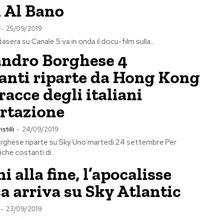
i Al Bano
-
25/09/2019
stasera su Canale 5 va in onda il docu-film sulla...
andro Borghese 4
anti riparte da Hong Kong
tracce degli italiani
rtazione
stilli
-
24/09/2019
rghese riparte su Sky Uno martedì 24 settembre Per
iche costanti di...
i alla fine, l’apocalisse
a arriva su Sky Atlantic
-
23/09/2019