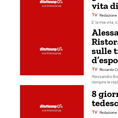
vita d
TV
Redazione
E' la mia vita, 
Aless
Ristor
sulle 
d’espo
TV
Riccardo Cri
Alessandro Bo
riempire le repl
8 giorn
tedesc
TV
Redazione