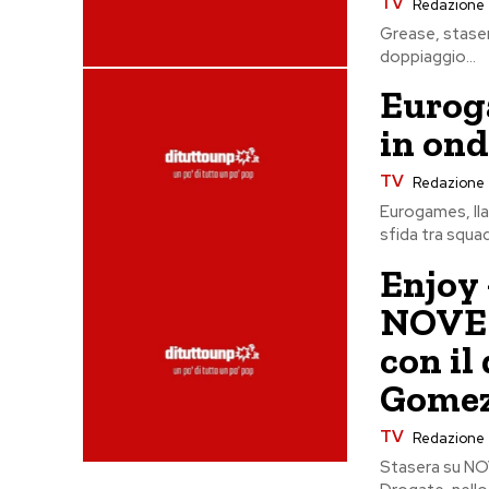
TV
Redazione
Grease, staser
doppiaggio...
Eurog
in ond
TV
Redazione
Eurogames, Ila
sfida tra squad
Enjoy 
NOVE 
con il
Gome
TV
Redazione
Stasera su NO