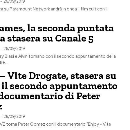
-
26/09/2019
a su Paramount Network andrà in onda il film cult con il
ames, la seconda puntata
a stasera su Canale 5
-
26/09/2019
ry Blasi e Alvin tornano con il secondo appuntamento della
re...
– Vite Drogate, stasera su
il secondo appuntamento
 documentario di Peter
z
-
26/09/2019
VE torna Peter Gomez con il documentario "Enjoy - Vite