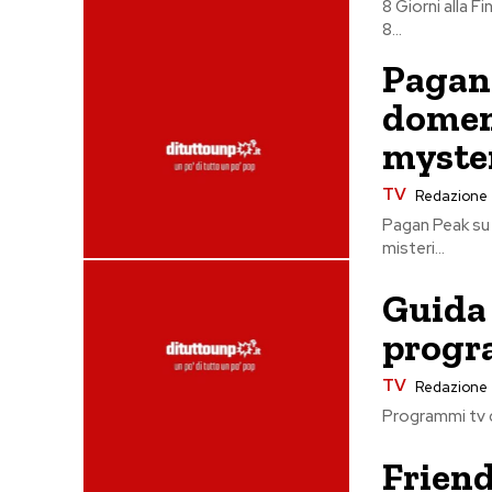
8 Giorni alla 
8...
Pagan 
domeni
myster
TV
Redazione
Pagan Peak su 
misteri...
Guida 
progr
TV
Redazione
Friend