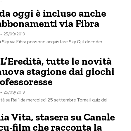
..
da oggi è incluso anche
abbonamenti via Fibra
-
25/09/2019
ti Sky via Fibra possono acquistare Sky Q, il decoder
L’Eredità, tutte le novità
nuova stagione dai giochi
rofessoresse
-
25/09/2019
ità su Rai 1 da mercoledì 25 settembre Torna il quiz del
mia Vita, stasera su Canale
ocu-film che racconta la