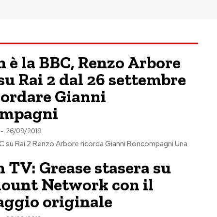
 è la BBC, Renzo Arbore
su Rai 2 dal 26 settembre
cordare Gianni
ompagni
-
26/09/2019
BC su Rai 2 Renzo Arbore ricorda Gianni Boncompagni Una
n TV: Grease stasera su
ount Network con il
ggio originale