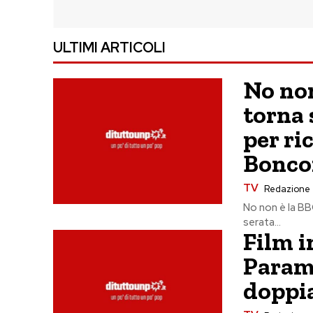
ULTIMI ARTICOLI
No non
torna 
per ri
Bonc
TV
Redazione
No non è la B
serata...
Film i
Param
doppia