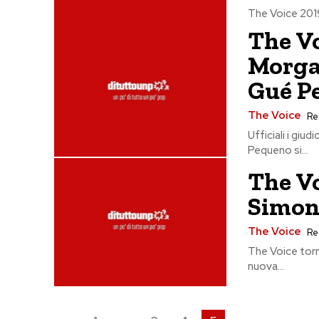
The Voice 2019:
The Vo
Morga
Gué Pe
The Voice
Re
Ufficiali i giu
Pequeno si...
The Vo
Simona
The Voice
Re
The Voice torna
nuova...