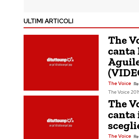
ULTIMI ARTICOLI
The Vo
canta 
Aguile
(VIDE
The Voice
Re
The Voice 2019: 
The Vo
canta 
scegl
The Voice
Re