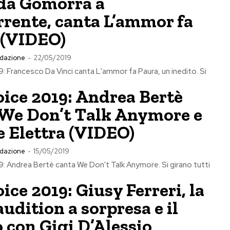
 da Gomorra a
rente, canta L’ammor fa
 (VIDEO)
dazione
-
22/05/2019
: Francesco Da Vinci canta L'ammor fa Paura, un inedito. Si
ice 2019: Andrea Bertè
 We Don’t Talk Anymore e
e Elettra (VIDEO)
dazione
-
15/05/2019
: Andrea Bertè canta We Don't Talk Anymore. Si girano tutti
ice 2019: Giusy Ferreri, la
audition a sorpresa e il
 con Gigi D’Alessio