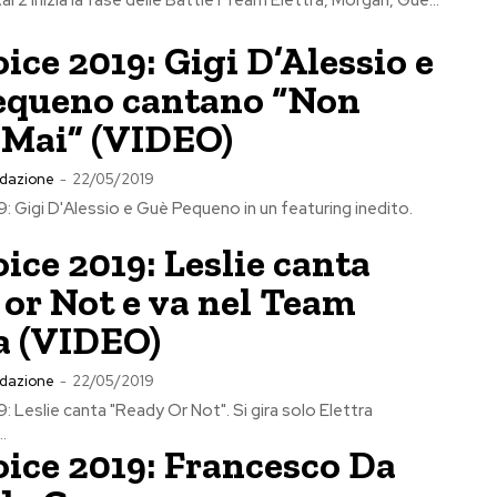
ice 2019: Gigi D’Alessio e
equeno cantano “Non
 Mai” (VIDEO)
dazione
-
22/05/2019
: Gigi D'Alessio e Guè Pequeno in un featuring inedito.
ice 2019: Leslie canta
or Not e va nel Team
a (VIDEO)
dazione
-
22/05/2019
: Leslie canta "Ready Or Not". Si gira solo Elettra
.
ice 2019: Francesco Da