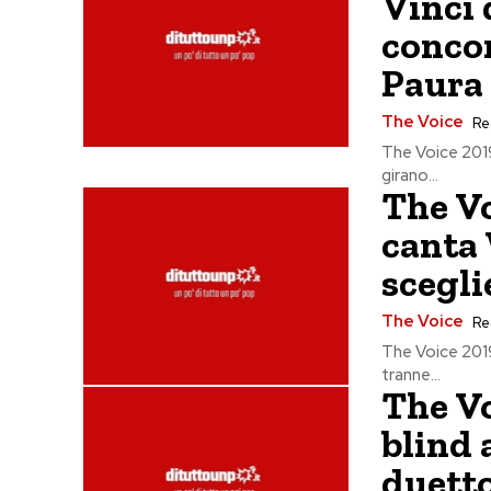
Vinci
concor
Paura
The Voice
Re
The Voice 2019
girano...
The Vo
canta
scegli
The Voice
Re
The Voice 2019
tranne...
The Vo
blind 
duetto