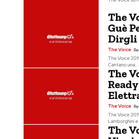
The Vo
Guè P
Dirgli
The Voice
Re
The Voice 2019
Cantano una...
The Vo
Ready 
Elettr
The Voice
Re
The Voice 2019
Lamborghini e..
The Vo