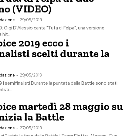
no (VIDEO)
dazione
-
29/05/2019
: Gigi D'Alessio canta "Tuta di Felpa", una versione
hit...
ice 2019 ecco i
nalisti scelti durante la
dazione
-
29/05/2019
 i semifinalisti Durante la puntata della Battle sono stati
listi...
oice martedì 28 maggio su
nizia la Battle
dazione
-
27/05/2019
i 2 inizia la fase delle Battle I Team Elettra, Morgan, Gue...