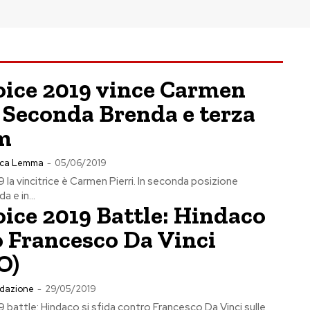
oice 2019 vince Carmen
. Seconda Brenda e terza
m
ca Lemma
-
05/06/2019
 la vincitrice è Carmen Pierri. In seconda posizione
 e in...
ice 2019 Battle: Hindaco
 Francesco Da Vinci
O)
dazione
-
29/05/2019
 battle: Hindaco si sfida contro Francesco Da Vinci sulle