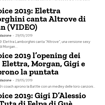
ice 2019: Elettra
rghini canta Altrove di
n (VIDEO)
dazione
-
29/05/2019
: Elettra Lamborghini canta “Altrove”, una versione sexy
i Morgan....
ice 2019 l’opening dei
 Elettra, Morgan, Gigi e
prono la puntata
dazione
-
29/05/2019
 i coach aprono la Battle con un medley delle loro canzoni...
ice 2019: Gigi D’Alessio
Tuta di Felpa di Guè