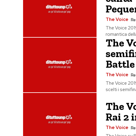
Peque
The Voice
Re
The Voice 2019
romantica della 
The Vo
semifi
Battle
The Voice
Re
The Voice 2019
scelti i semifina
The V
Rai 2 i
The Voice
Re
The Voice su Ra