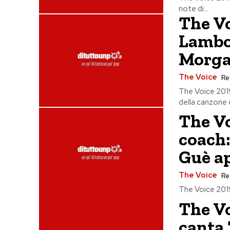
note di...
The Vo
Lambo
Morga
The Voice
Re
The Voice 2019
della canzone d
The Vo
coach:
Guè a
The Voice
Re
The Voice 2019
The Vo
canta 