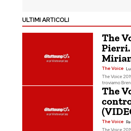
ULTIMI ARTICOLI
The V
Pierri
Miria
The Voice
Lu
The Voice 2019
troviamo Brenda
The Vo
contro
(VIDE
The Voice
Re
The Voice 2019