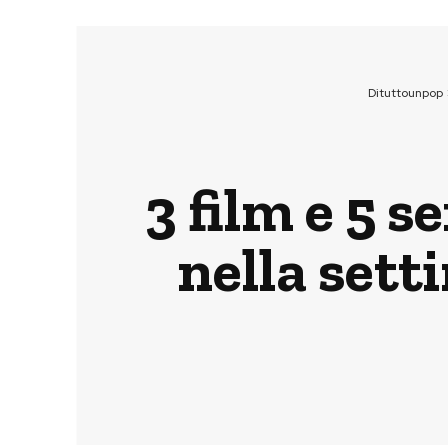
Dituttounpop
3 film e 5 s
nella sett