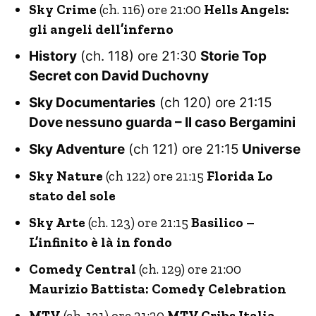
Sky Crime
(ch. 116) ore 21:00
Hells Angels:
gli angeli dell’inferno
History
(ch. 118) ore 21:30
Storie Top
Secret con David Duchovny
Sky Documentaries
(ch 120) ore 21:15
Dove nessuno guarda – Il caso Bergamini
Sky Adventure
(ch 121) ore 21:15
Universe
Sky Nature
(ch 122) ore 21:15
Florida Lo
stato del sole
Sky Arte
(ch. 123) ore 21:15
Basilico –
L’infinito è là in fondo
Comedy Central
(ch. 129) ore 21:00
Maurizio Battista: Comedy Celebration
MTV
(ch. 131) ore 21:20
MTV Cribs Italia