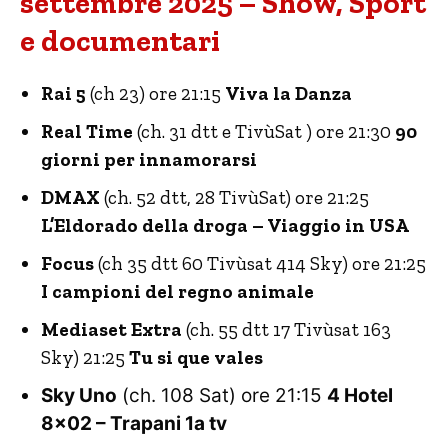
settembre 2025 – Show, Sport
e documentari
Rai 5
(ch 23) ore 21:15
Viva la Danza
Real Time
(ch. 31 dtt e TivùSat ) ore 21:30
90
giorni per innamorarsi
DMAX
(ch. 52 dtt, 28 TivùSat) ore 21:25
L’Eldorado della droga – Viaggio in USA
Focus
(ch 35 dtt 60 Tivùsat 414 Sky) ore 21:25
I campioni del regno animale
Mediaset Extra
(ch. 55 dtt 17 Tivùsat 163
Sky) 21:25
Tu si que vales
Sky Uno
(ch. 108 Sat) ore 21:15
4 Hotel
8×02 – Trapani 1a tv