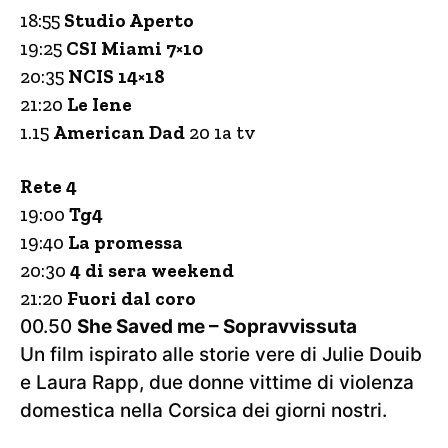
18:55
Studio Aperto
19:25
CSI Miami 7×10
20:35
NCIS 14×18
21:20
Le Iene
1.15
American Dad
20 1a tv
Rete 4
19:00
Tg4
19:40
La promessa
20:30
4 di sera weekend
21:20
Fuori dal coro
00.50
She Saved me – Sopravvissuta
Un film ispirato alle storie vere di Julie Douib
e Laura Rapp, due donne vittime di violenza
domestica nella Corsica dei giorni nostri.