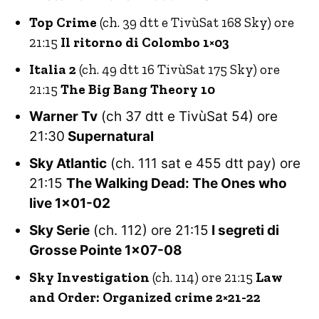
Top Crime
(ch. 39 dtt e TivùSat 168 Sky) ore
21:15
Il ritorno di Colombo 1×03
Italia 2
(ch. 49 dtt 16 TivùSat 175 Sky) ore
21:15
The Big Bang Theory 10
Warner Tv
(ch 37 dtt e TivùSat 54) ore
21:30
Supernatural
Sky Atlantic
(ch. 111 sat e 455 dtt pay) ore
21:15
The Walking Dead: The Ones who
live 1×01-02
Sky Serie
(ch. 112) ore 21:15
I segreti di
Grosse Pointe 1×07-08
Sky Investigation
(ch. 114) ore 21:15
Law
and Order: Organized crime 2×21-22