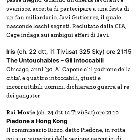
svanisce, accetta di partecipare a una festa di
un fan miliardario, Javi Gutierrez, il quale
nasconde loschi segreti. Reclutato dalla CIA,
Cage indaga sui ambigui affari di Javi.
Iris
(ch. 22 dtt, 11 Tivùsat 325 Sky) ore 21:15
The Untouchables – Gli intoccabili
Chicago, anni ’30. Al Capone e’ il padrone della
citta’, e quattro intoccabili, giusti e
incorruttibili uomini, dichiarano guerra al re
dei gangster
Rai Movie
(ch. 24 dtt 14 TivùSat) ore 21:10
Piedone a Hong Kong
Il commissario Rizzo, detto Piedone, in rotta
coi suoi superiori della sezione narcotici di