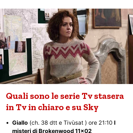
Quali sono le serie Tv stasera
in Tv in chiaro e su Sky
Giallo
(ch. 38 dtt e Tivùsat ) ore 21:10
I
misteri di Brokenwood 11×02