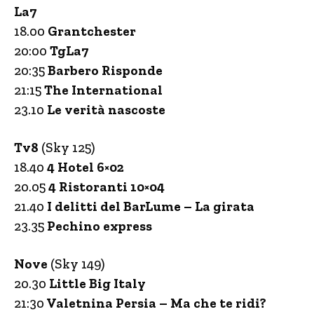
La7
18.00
Grantchester
20:00
TgLa7
20:35
Barbero Risponde
21:15
The International
23.10
Le verità nascoste
Tv8
(Sky 125)
18.40
4 Hotel 6×02
20.05
4 Ristoranti 10×04
21.40
I delitti del BarLume – La girata
23.35
Pechino express
Nove
(Sky 149)
20.30
Little Big Italy
21:30
Valetnina Persia – Ma che te ridi?