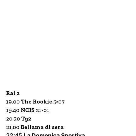
Rai 2
19.00
The Rookie
5×07
19.40
NCIS
21×01
20:30
Tg2
21.00
Bellama di sera
22:45
La Domenica Sportiva