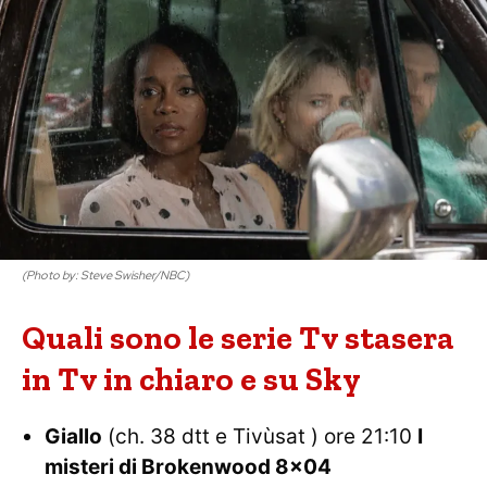
(Photo by: Steve Swisher/NBC)
Quali sono le serie Tv stasera
in Tv in chiaro e su Sky
Giallo
(ch. 38 dtt e Tivùsat ) ore 21:10
I
misteri di Brokenwood 8×04