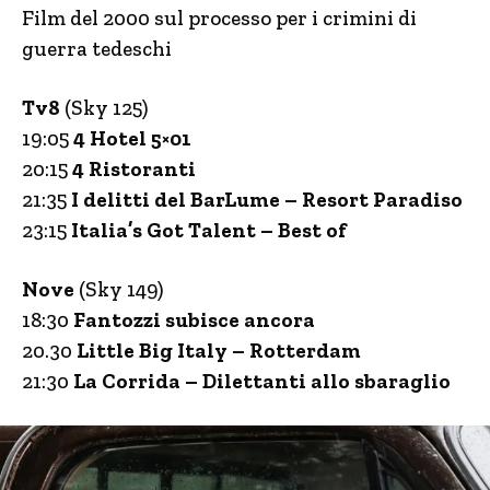
Film del 2000 sul processo per i crimini di
guerra tedeschi
Tv8
(Sky 125)
19:05
4 Hotel 5×01
20:15
4 Ristoranti
21:35
I delitti del BarLume – Resort Paradiso
23:15
Italia’s Got Talent – Best of
Nove
(Sky 149)
18:30
Fantozzi subisce ancora
20.30
Little Big Italy – Rotterdam
21:30
La Corrida – Dilettanti allo sbaraglio