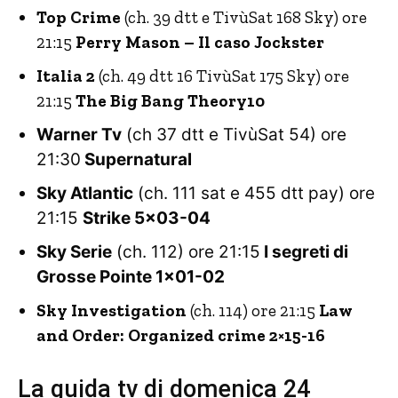
Top Crime
(ch. 39 dtt e TivùSat 168 Sky) ore
21:15
Perry Mason – Il caso Jockster
Italia 2
(ch. 49 dtt 16 TivùSat 175 Sky) ore
21:15
The Big Bang Theory10
Warner Tv
(ch 37 dtt e TivùSat 54) ore
21:30
Supernatural
Sky Atlantic
(ch. 111 sat e 455 dtt pay) ore
21:15
Strike 5×03-04
Sky Serie
(ch. 112) ore 21:15
I segreti di
Grosse Pointe 1×01-02
Sky Investigation
(ch. 114) ore 21:15
Law
and Order: Organized crime 2×15-16
La guida tv di domenica 24