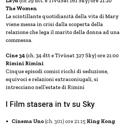
La7d
(ch 29 dtt. e TivùSat 161 Sky) ore 21:20
The Women
La scintillante quotidianità della vita di Mary
viene messa in crisi dalla scoperta della
relazione che lega il marito della donna ad una
commessa.
Cine 34
(ch. 34 dtt e Tivùsat 327 Sky) ore 21:00
Rimini Rimini
Cinque episodi comici ricchi di seduzione,
equivoci e relazioni extraconiugali, si
intrecciano nell’estate di Rimini
I Film stasera in tv su Sky
Cinema Uno
(ch. 301) ore 21:15
King Kong