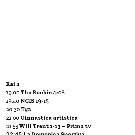
Rai 2
19.00
The Rookie
4×08
19.40
NCIS
19×15
20:30
Tg2
21:00
Ginnastica artistica
21.55
Will Trent 1×13 – Prima tv
22:45
La Domenica Sportiva