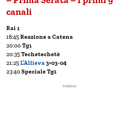
– Prima Serata – I primi 9
canali
Rai 1
18:45
Reazione a Catena
20:00
Tg1
20:35
Techetechetè
21:25
L’Allieva
3×03-04
23:40
Speciale Tg1
- Pubblicità -