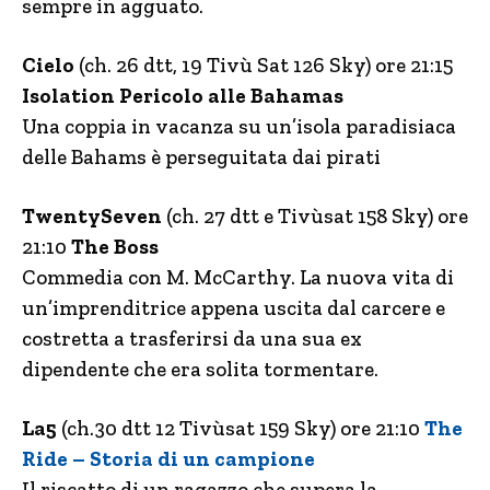
sempre in agguato.
Cielo
(ch. 26 dtt, 19 Tivù Sat 126 Sky) ore 21:15
Isolation Pericolo alle Bahamas
Una coppia in vacanza su un’isola paradisiaca
delle Bahams è perseguitata dai pirati
TwentySeven
(ch. 27 dtt e Tivùsat 158 Sky) ore
21:10
The Boss
Commedia con M. McCarthy. La nuova vita di
un’imprenditrice appena uscita dal carcere e
costretta a trasferirsi da una sua ex
dipendente che era solita tormentare.
La5
(ch.30 dtt 12 Tivùsat 159 Sky) ore 21:10
The
Ride – Storia di un campione
Il riscatto di un ragazzo che supera la