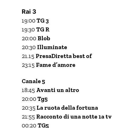
Rai 3
19:00
TG 3
19:30
TG R
20:00
Blob
20:30
Illuminate
21.15
PresaDiretta best of
23:15
Fame d’amore
Canale 5
18:45
Avanti un altro
20:00
Tg5
20:35
La ruota della fortuna
21:55
Racconto di una notte 1a tv
00:20
TG5