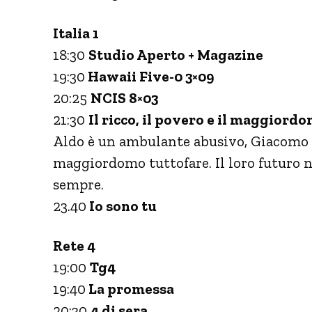
Italia 1
18:30
Studio Aperto + Magazine
19:30
Hawaii Five-0 3×09
20:25
NCIS 8×03
21:30
Il ricco, il povero e il maggiord
Aldo è un ambulante abusivo, Giacomo un
maggiordomo tuttofare. Il loro futuro n
sempre.
23.40
Io sono tu
Rete 4
19:00
Tg4
19:40
La promessa
20:30
4 di sera