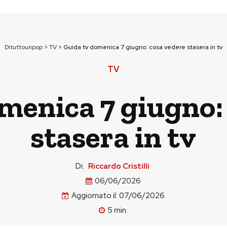
Dituttounpop
>
TV
>
Guida tv domenica 7 giugno: cosa vedere stasera in tv
TV
menica 7 giugno:
stasera in tv
Di:
Riccardo Cristilli
06/06/2026
Aggiornato il:
07/06/2026
5
min.