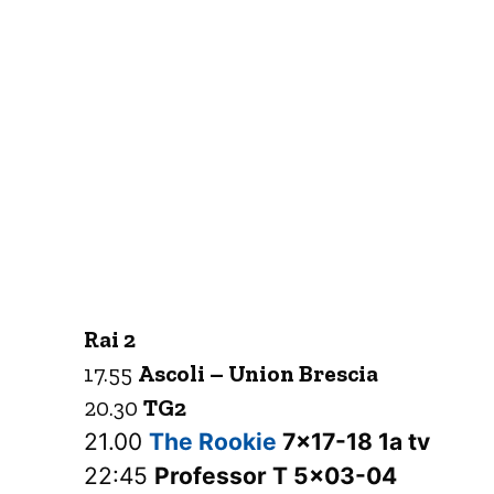
Rai 2
17.55
Ascoli – Union Brescia
20.30
TG2
21.00
The Rookie
7×17-18 1a tv
22:45
Professor T 5×03-04