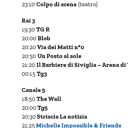
23:10
Colpo di scena
(teatro)
Rai 3
19:30
TG
R
20:00
Blob
20:20
Via dei Matti n°0
20:50
Un Posto al sole
21:20
Il Barbiere di Siviglia – Arena d
00:15
Tg3
Canale 5
18:50
The Wall
20:00
Tg5
20:30
Striscia La notizia
21:25
Michelle Impossible & Friends