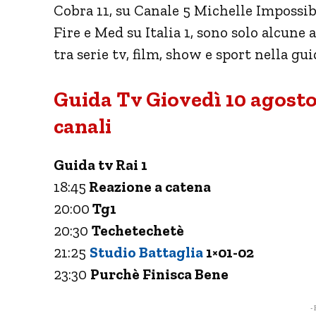
Cobra 11, su Canale 5 Michelle Impossib
Fire e Med su Italia 1, sono solo alcune
tra serie tv, film, show e sport nella gu
Guida Tv Giovedì 10 agosto
canali
Guida tv Rai 1
18:45
Reazione a catena
20:00
Tg1
20:30
Techetechetè
21:25
Studio Battaglia
1×01-02
23:30
Purchè Finisca Bene
- 