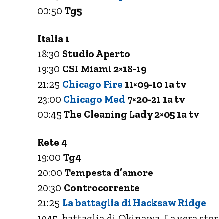
00:50
Tg5
Italia 1
18:30
Studio Aperto
19:30
CSI Miami 2×18-19
21:25
Chicago Fire
11×09-10 1a tv
23:00
Chicago Med
7×20-21 1a tv
00:45
The Cleaning Lady 2×05 1a tv
Rete 4
19:00
Tg4
20:00
Tempesta d’amore
20:30
Controcorrente
21:25
La battaglia di Hacksaw Ridge
1945, battaglia di Okinawa. La vera sto