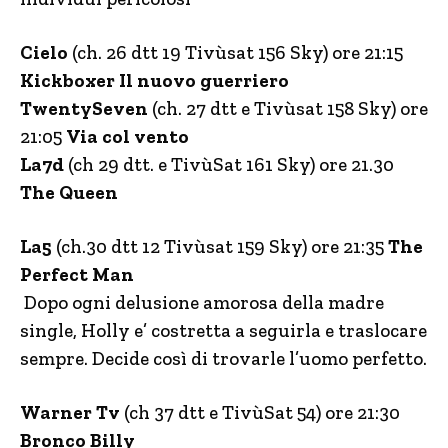
Cielo
(ch. 26 dtt 19 Tivùsat 156 Sky) ore 21:15
Kickboxer Il nuovo guerriero
TwentySeven
(ch. 27 dtt e Tivùsat 158 Sky) ore
21:05
Via col vento
La7d
(ch 29 dtt. e TivùSat 161 Sky) ore 21.30
The Queen
La5
(ch.30 dtt 12 Tivùsat 159 Sky) ore 21:35
The
Perfect Man
Dopo ogni delusione amorosa della madre
single, Holly e’ costretta a seguirla e traslocare
sempre. Decide così di trovarle l’uomo perfetto.
Warner Tv
(ch 37 dtt e TivùSat 54) ore 21:30
Bronco Billy