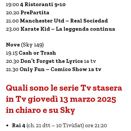
19:00
4 Ristoranti 9×10
20.20
PrePartita
21.00
Manchester Utd – Real Sociedad
23.00
Karate Kid – La leggenda continua
Nove
(Sky 149)
19.15
Cash or Trash
20.30
Don’t Forget the Lyrics
1a tv
21.30
Only Fun – Comico Show 1a tv
Quali sono le serie Tv stasera
in Tv giovedì 13 marzo 2025
in chiaro e su Sky
Rai 4
(ch. 21 dtt – 10 TivùSat) ore 21:20