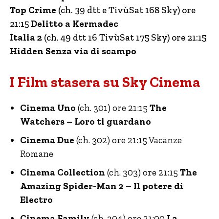
Top Crime
(ch. 39 dtt e TivùSat 168 Sky) ore
21:15
Delitto a Kermadec
Italia 2
(ch. 49 dtt 16 TivùSat 175 Sky) ore 21:15
Hidden Senza via di scampo
I Film stasera su Sky Cinema
Cinema Uno
(ch. 301) ore 21:15
The
Watchers – Loro ti guardano
Cinema Due
(ch. 302) ore 21:15 Vacanze
Romane
Cinema Collection
(ch. 303) ore 21:15
The
Amazing Spider-Man 2 – Il potere di
Electro
Cinema Family
(ch. 304) ore 21:00
La