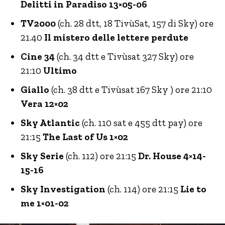
Delitti in Paradiso 13×05-06
TV2000
(ch. 28 dtt, 18 TivùSat, 157 di Sky) ore
21.40
Il mistero delle lettere perdute
Cine 34
(ch. 34 dtt e Tivùsat 327 Sky) ore
21:10
Ultimo
Giallo
(ch. 38 dtt e Tivùsat 167 Sky ) ore 21:10
Vera 12×02
Sky Atlantic
(ch. 110 sat e 455 dtt pay) ore
21:15
The Last of Us 1×02
Sky Serie
(ch. 112) ore 21:15
Dr. House 4×14-
15-16
Sky Investigation
(ch. 114) ore 21:15
Lie to
me 1×01-02