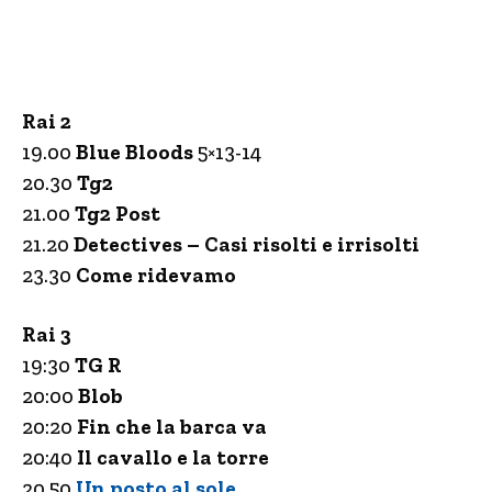
Rai 2
19.00
Blue Bloods
5×13-14
20.30
Tg2
21.00
Tg2 Post
21.20
Detectives – Casi risolti e irrisolti
23.30
Come ridevamo
Rai 3
19:30
TG R
20:00
Blob
20:20
Fin che la barca va
20:40
Il cavallo e la torre
20.50
Un posto al sole