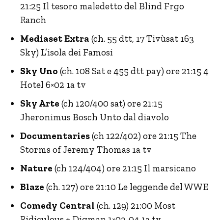
21:25 Il tesoro maledetto del Blind Frgo
Ranch
Mediaset Extra
(ch. 55 dtt, 17 Tivùsat 163
Sky) L’isola dei Famosi
Sky Uno
(ch. 108 Sat e 455 dtt pay) ore 21:15 4
Hotel 6×02 1a tv
Sky Arte
(ch 120/400 sat) ore 21:15
Jheronimus Bosch Unto dal diavolo
Documentaries
(ch 122/402) ore 21:15 The
Storms of Jeremy Thomas 1a tv
Nature
(ch 124/404) ore 21:15 Il marsicano
Blaze
(ch. 127) ore 21:10 Le leggende del WWE
Comedy Central
(ch. 129) 21:00 Most
Ridiculous + Digman 1×03-04 1a tv