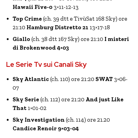
Hawaii Five-0
3×11-12-13
Top Crime
(ch. 39 dtt e TivùSat 168 Sky) ore
21:10
Hamburg Distretto 21
13×17-18
Giallo
(ch. 38 dtt 167 Sky) ore 21:10
I misteri
di Brokenwood 4×03
Le Serie Tv sui Canali Sky
Sky Atlantic
(ch. 110) ore 21:20
SWAT
3×06-
07
Sky Serie
(ch. 112) ore 21:20
And just Like
That
1×01-02
Sky Investigation
(ch. 114) ore 21.20
Candice Renoir 9×03-04