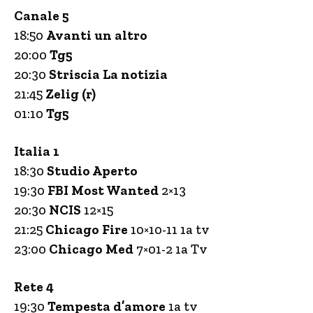
Canale 5
18:50
Avanti un altro
20:00
Tg5
20:30
Striscia La notizia
21:45
Zelig (r)
01:10
Tg5
Italia 1
18:30
Studio Aperto
19:30
FBI Most Wanted
2×13
20:30
NCIS
12×15
21:25
Chicago Fire
10×10-11 1a tv
23:00
Chicago Med
7×01-2 1a Tv
Rete 4
19:30
Tempesta d’amore
1a tv