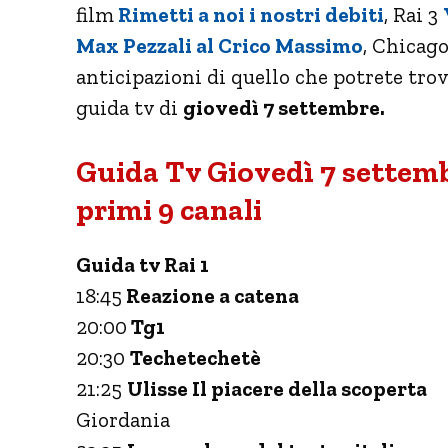
film
Rimetti a noi i nostri debiti
, Rai 3
Max Pezzali al Crico Massimo
, Chicago
anticipazioni di quello che potrete trova
guida tv di
giovedì 7 settembre.
Guida Tv Giovedì 7 settemb
primi 9 canali
Guida tv Rai 1
18:45
Reazione a catena
20:00
Tg1
20:30
Techetechetè
21:25
Ulisse Il piacere della scoperta
Giordania