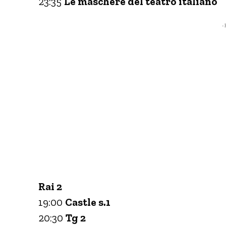
23:35
Le maschere del teatro italiano
- 
Rai 2
19:00
Castle s.1
20:30
Tg 2