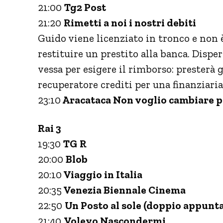
21:00
Tg2 Post
21:20
Rimetti a noi i nostri debiti
Guido viene licenziato in tronco e non è 
restituire un prestito alla banca. Disper
vessa per esigere il rimborso: presterà
recuperatore crediti per una finanziaria
23:10
Aracataca Non voglio cambiare p
Rai 3
19:30
TG
R
20:00
Blob
20:10
Viaggio in Italia
20:35
Venezia Biennale Cinema
22:50
Un Posto al sole (doppio appun
21:40
Volevo Nascondermi