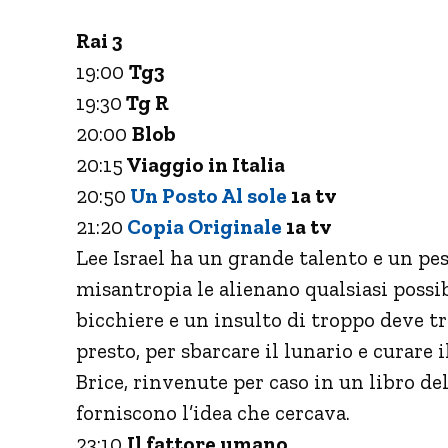
Rai 3
19:00
Tg3
19:30
Tg R
20:00
Blob
20:15
Viaggio in Italia
20:50
Un Posto Al sole
1a tv
21:20
Copia Originale
1a tv
Lee Israel ha un grande talento e un pes
misantropia le alienano qualsiasi possib
bicchiere e un insulto di troppo deve t
presto, per sbarcare il lunario e curare 
Brice, rinvenute per caso in un libro del
forniscono l’idea che cercava.
23:10
Il fattore umano