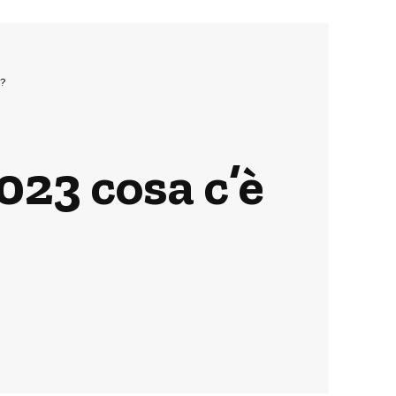
?
023 cosa c’è