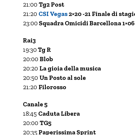
21:00
Tg2 Post
21:20
CSI Vegas
2×20 -21 Finale di stagi
23:00
Squadra Omicidi Barcellona 1×06 
Rai3
19:30
Tg R
20:00
Blob
20:20
La gioia della musica
20:50
Un Posto al sole
21:20
Filorosso
Canale 5
18:45
Caduta Libera
20:00
TG5
20:35
Paperissima Sprint