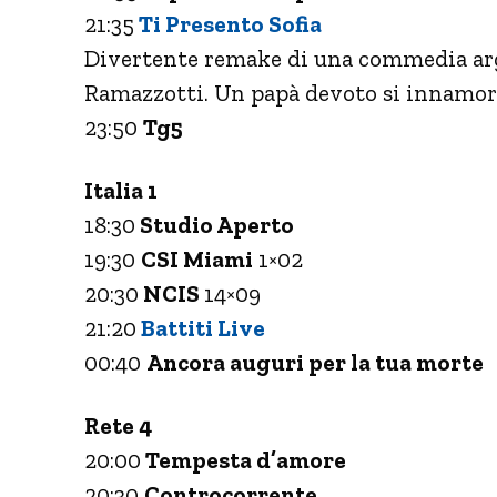
21:35
Ti Presento Sofia
Divertente remake di una commedia arg
Ramazzotti. Un papà devoto si innamora
23:50
Tg5
Italia 1
18:30
Studio Aperto
19:30
CSI Miami
1×02
20:30
NCIS
14×09
21:20
Battiti Live
00:40
Ancora auguri per la tua morte
Rete 4
20:00
Tempesta d’amore
20:30
Controcorrente