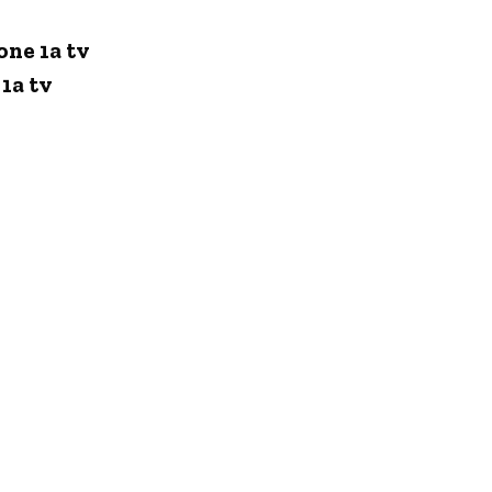
one 1a tv
1a tv