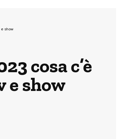
v e show
023 cosa c’è
tv e show