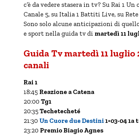
c’è da vedere stasera in tv? Su Rai 1 Un 
Canale 5, su Italia 1 Battiti Live, su Rete
Sono solo alcune anticipazioni di quello
e sport nella guida tv di
martedì 11 lug
Guida Tv martedì 11 luglio 
canali
Rai 1
18:45
Reazione a Catena
20:00
Tg1
20:35
Techetecheté
21:30
Un Cuore due Destini
1×03-04 1a 
23:20
Premio Biagio Agnes