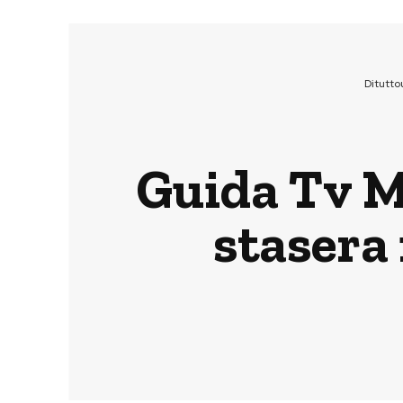
Ditutt
Guida Tv Ma
stasera 