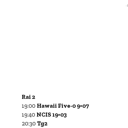
- 
Rai 2
19:00
Hawaii Five-0 9×07
19:40
NCIS 19×03
20:30
Tg2